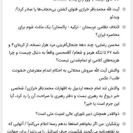
آیت الله محمدباقر خرازی فتوای کشتن بی‌حجاب‌ها را صادر کرد!/
ویدئو
ائتلاف نظامی عربستان - ترکیه - پاکستان/ یک مثلث شوم برای
محاصره ایران؟
محسن رضایی؛ چند دهه جنجال‌آفرینی مرد هزار نسخه، از کربلای۴ و
نامه ۶۷ تا تنگه هرمز و شعام/ آقا‌محسن واقعاً به دنبال چیست و چرا
هزینه‌های کلامی او تمام‌شدنی نیست؟
واکنش آیت الله سروش محلاتی به احکام اعدام معترضان خشونت
طلب/ عکس
واکنش تند امام جمعه اردبیل به اظهارات محمدباقر خرازی/ شخصی
خبر دروغ به رهبری بست و دفتر رهبری با صراحت آن را رد کرد، آیا
این جرم است یا خیر؟
ذوالقدر همچنان دبیر شورای ‌عالی امنیت ملی است؟
پزشکیان: من اگر بخواهم استعفا بدهم رسما اعلام می‌کنم! / آنهایی که
به تفاهم‌نامه می‌گویند شکست، حرف اسرائیل را می‌زنند/ برای جهالت