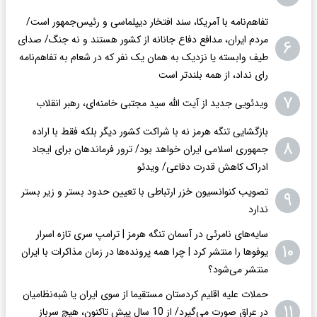
تفاهم‌نامه با آمریکا، سند افتخار دیپلماسی و رئیس‌جمهور است/
مردم ایران، مدافع دفاع جانانه از کشور هستند و نه جنگ/ صدای
۶
طیف وابسته یا نزدیک به همان یک نفر که در شعام به تفاهم‌نامه
رای نداد، از همه بلندتر است
۷
ویدئویی جدید از آیت الله سید مجتبی خامنه‌ای، رهبر انقلاب
بازگشایی تنگه هرمز نه با شراکت کشور دیگر بلکه فقط با اراده
۸
جمهوری اسلامی ایران خواهد بود/ ترور فرماندهان برای ایجاد
ادراک کاهش قدرت دفاعی/ ویدئو
تصویب کنوانسیون خزر ارتباطی با تعیین حدود بستر و زیر بستر
۹
ندارد
سایه‌های نامرئی در آسمان تنگه هرمز | ترامپ سری تازه اسرار
۱۰
یوفوها را منتشر کرد | چرا همه پرونده‌ها در زمان مذاکرات با ایران
منتشر می‌شود؟
حملات علیه اقلیم کردستان مستقیما از سوی ایران یا شبه‌نظامیان
۱۱
در عراق صورت می‌گیرد/ از 10 سال پیش تاکنون، هیچ سرباز