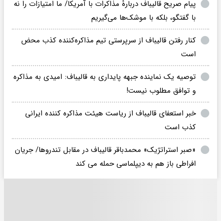
پیام صریح قالیباف دربارهٔ مذاکرات با آمریکا/ ما امتیازات را نه
با گفتگو، بلکه با موشک‌ها می‌گیریم
کنار رفتن قالیباف از سرپرستی تیم مذاکره‌کننده کذب محض
است
توصیه یک نماینده جبهه پایداری به قالیباف: امیدی به مذاکره
و توافق مطلوب نیست!
خبر استعفای قالیباف از ریاست هیئت مذاکره کننده ایرانی
کذب است
«صبر استراتژیک» محمدباقر قالیباف در مقابل تندروها/ جریان
افراطی باز هم به دیپلماسی حمله می کند