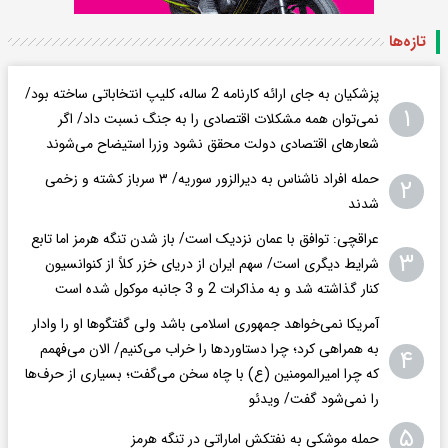
تازه‌ها
پزشکیان به جای ارائه کارنامه 2 ساله، کلیپ انتخاباتی ساخته بود/
۱
نمی‌توان همه مشکلات اقتصادی را به جنگ نسبت داد/ اگر
شعار‌های اقتصادی دولت محقق نشود وزرا استیضاح می‌شوند
حمله افراد ناشناس به دیرالزور سوریه/ ۳ سرباز کشته و زخمی
۲
شدند
عراقچی: توافق با عمان نزدیک است/ باز شدن تنگه هرمز اما تابع
۳
شرایط دیگری است/ سهم ایران از دریای خزر کلاً از کنوانسیون
کنار گذاشته شد و به مذاکرات 2 و 3 جانبه موکول شده است
آمریکا نمی‌خواهد جمهوری اسلامی باشد ولی گفتگوها او را وادار
به همراهی کرد؛ چرا دستاوردها را خراب می‌کنیم/ الان می‌فهمم
۴
که چرا امیرالمومنین (ع) با چاه سخن می‌گفت؛ بسیاری از حرف‌ها
را نمی‌شود گفت/ ویدئو
۵
حمله موشکی به نفتکش اماراتی در تنگه هرمز