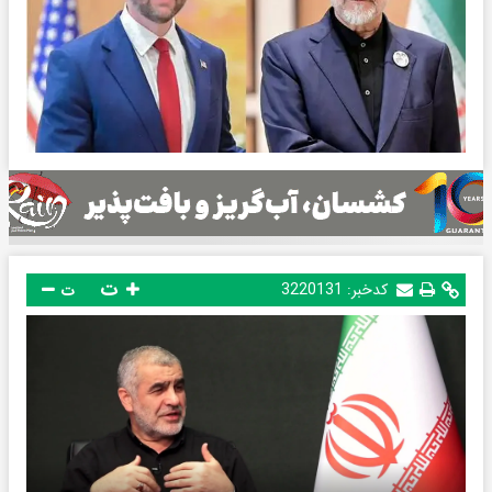
ت
کدخبر:
3220131
ت