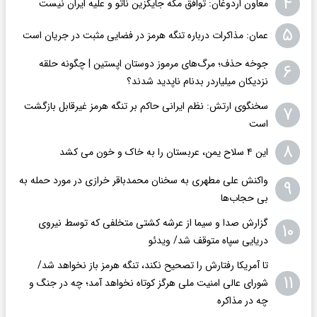
۴
معاون اردوغان: توافق مکه جایگزین ناتو و علیه ایران نیست
۵
عمان: مذاکرات درباره تنگه هرمز در فضایی مثبت در جریان است
جوخه حذف؛ مرگ‌های مرموز دوستان اپستین | چگونه حلقه
۶
نزدیکان میلیاردر بدنام ناپدید شدند؟
سخنگوی ارتش: نظم ایرانی حاکم بر تنگه هرمز غیرقابل بازگشت
۷
است
۸
این ۴ سلاح یمن، عربستان را به خاک و خون می کشد
واکنش علی مطهری به سخنان محمدباقر خرازی در مورد حمله به
۹
بی حجاب‌ها
گزارش صدا و سیما از عرشه کشتی متخلفی که توسط نیروی
۱۰
دریایی سپاه متوقف شد/ ویدئو
تا آمریکا رفتارش را تصحیح نکند، تنگه هرمز باز نخواهد شد/
۱۱
شورای عالی امنیت ملی هرگز کوتاه نخواهد آمد؛ چه در جنگ و
چه در مذاکره