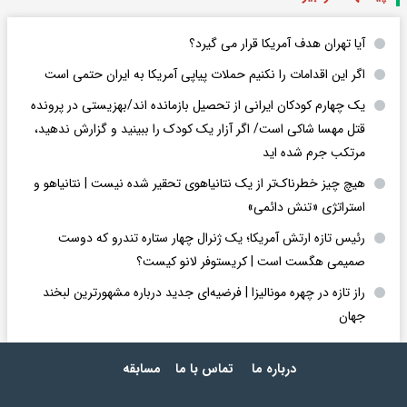
آیا تهران هدف آمریکا قرار می گیرد؟
اگر این اقدامات را نکنیم حملات پیاپی آمریکا به ایران حتمی است
یک چهارم کودکان ایرانی از تحصیل بازمانده اند/بهزیستی در پرونده
قتل مهسا شاکی است/ اگر آزار یک کودک را ببینید و گزارش ندهید،
مرتکب جرم شده اید
هیچ چیز خطرناک‌تر از یک نتانیاهوی تحقیر شده نیست | نتانیاهو و
استراتژی «تنش دائمی»
رئیس تازه ارتش آمریکا؛ یک ژنرال چهار ستاره تندرو که دوست
صمیمی هگست است | کریستوفر لانو کیست؟
راز تازه در چهره مونالیزا | فرضیه‌ای جدید درباره مشهورترین لبخند
جهان
درباره ما
تماس با ما
مسابقه