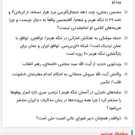
ویدئو
محسن رضایی؛ چند دهه جنجال‌آفرینی مرد هزار نسخه، از کربلای۴ و
نامه ۶۷ تا تنگه هرمز و شعام/ آقا‌محسن واقعاً به دنبال چیست و چرا
هزینه‌های کلامی او تمام‌شدنی نیست؟
حمله موشکی به نفتکش اماراتی در تنگه هرمز/ عراقچی: توافق با
عمان نزدیک است/ شبکه «ای‌بی‌سی: توافق ایران و عمان برای
بازگشایی تنگه هرمز ۶۰ روزه است
ویدئویی جدید از آیت الله سید مجتبی خامنه‌ای، رهبر انقلاب
واکنش آیت الله سروش محلاتی به احکام اعدام معترضان خشونت
طلب/ عکس
سایه‌های نامرئی در آسمان تنگه هرمز | ترامپ سری تازه اسرار یوفوها
را منتشر کرد | چرا همه پرونده‌ها در زمان مذاکرات با ایران منتشر
می‌شود؟
ذوالقدر همچنان دبیر شورای ‌عالی امنیت ملی است؟
پیشنهاد سردبیر