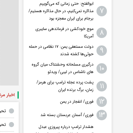
ابوالفتح: حتی زمانی که می‌گوییم
۷
مذاکره نمی‌کنیم، در حال مذاکره هستیم/
برجام برای ایران معجزه بود
موج خودکشی در فرماندهی سایبری
۸
آمریکا
دولت مستعفی یمن: ۱۷ نظامی در حمله
۹
حوثی‌ها کشته شدند
درگیری مسلحانه وحشتناک میان گروه
۱۰
های ناشناس در لیبی/ ویدئو
پشت پرده عجله ترامپ برای هرمز/
۱۱
زمان، برگ برنده ایران
اخبار مر
۱۲
فوری/ انفجار در یمن
تحری
۱۳
فوری/ آسمان عربستان بسته شد
تحری
هشدار ترامپ درباره پیروزی عبدل