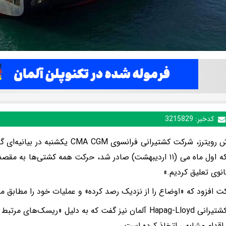
کدخبر:
3215829
به گزارش رویترز، شرکت کشتیرانی فرانسوی M
آمریکا که اول ماه می (۱۱ اردیبهشت) صادر شد، حرکت همه کشتی‌ها به
انوی تعلیق کردیم.»
ت افزود که «اوضاع را از نزدیک رصد کرده» و عملیات خود را مطابق مق
شرکت کشتیرانی Hapag-Lloyd آلمان نیز گفت که به دلیل «ریسک‌
 اقدام مشابهی اتخاذ کرده است.