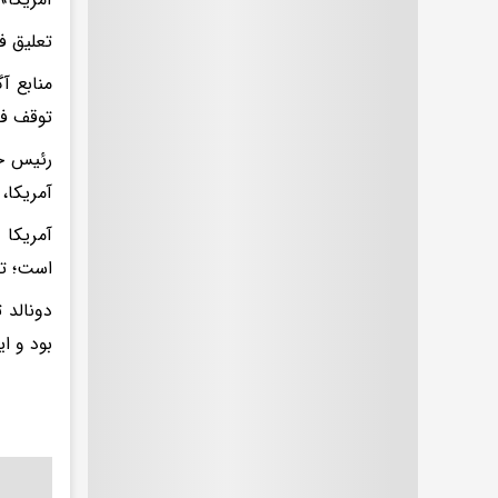
تعلیق فعالیت ای
منابع آ
توقف فع
رئیس جم
آمریکا، 
آمریکا 
است؛ تحریم‌ه
دونالد 
بود و ا