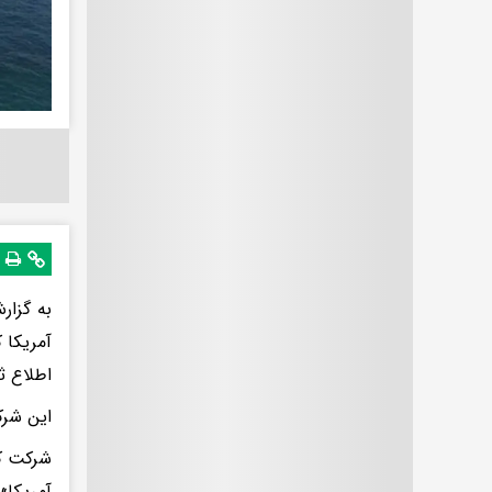
اطلاع ث
این شرک
آمریکا»