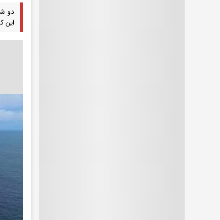
دو شر
این کش