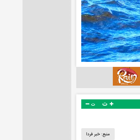
ت
ت
منبع:
خبر فردا