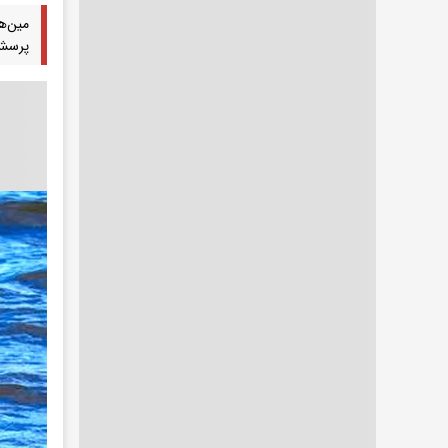
‌مین‌
پرسش 