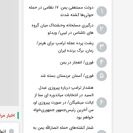
دولت مستعفی یمن: ۱۷ نظامی در حمله
۱
حوثی‌ها کشته شدند
درگیری مسلحانه وحشتناک میان گروه
۲
های ناشناس در لیبی/ ویدئو
پشت پرده عجله ترامپ برای هرمز/
۳
زمان، برگ برنده ایران
۴
فوری/ انفجار در یمن
۵
فوری/ آسمان عربستان بسته شد
هشدار ترامپ درباره پیروزی عبدل
السید در انتخابات میاندوره ای سنا از
۶
ایالت میشیگان/ در صورت پیروزی او،
من آخرین رئیس‌جمهور جمهوری‌‍‌خواه
اخبار مر
خواهم بود
شمار کشته‌های حمله انصارالله یمن به
اتها