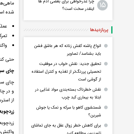
چرا عذرخواهی برای بعضی آدم ها
۱۵
اینقدر سخت است؟
شده اس
عملک
پربازدید‌ها
تمرک
واکن
انواع پاشنه کفش زنانه که هر عاشق فشن
باید بشناسد/ تصاویر
حتی کنس
تحقیق جدید: نقش خواب در موفقیت
چای سبز
تحصیلی پررنگ‌تر از تغذیه و کنترل استفاده
از گوشی است
چای سبز
نقش خطرناک بسته‌بندی مواد غذایی در
و در چا
ابتلا به بیماری کبد چرب
از استر
شستشوی کاهو با سرکه و نمک یا جوش
زردچوبه
شیرین؟
زردچوبه
برای کاهش خطر زوال عقل به جای تماشای
واکنش‌ه
تلویزیون مطالعه کنید