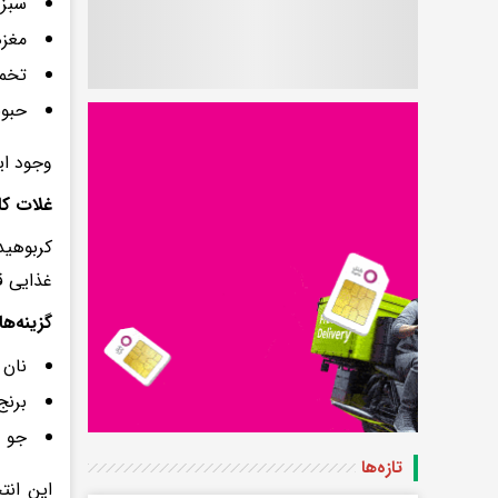
سبزی
مغزه
تخمه
حبوب
وجود ای
غلات کا
کربوهید
غذایی قن
گزینه‌ه
نان 
برنج
جو د
تازه‌ها
این انت