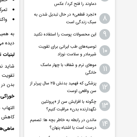
دماوند را فتح کرد/ عکس
تمرک
«تجرد قطعی» در حال تبدیل شدن به
۸
واکن
سبک زندگی است
۹
به همین
این محصولات پوست را استفاده نکنید
دیده می
توصیه‌های طب ایرانی برای تقویت
۱۰
لبنیات 
شیرمادر و سلامت نوزاد
موهای نرم و شفاف با چهار ماسک
شاید ند
۱۱
خانگی
تقویت ب
پزشکی که فهمید بدنش ۲۵ سال پیرتر از
بدن در 
۱۲
سن واقعی اوست
خوراکی‌
چگونه با افزایش سن از «پروتئین
۱۳
التهاب 
نگهدارنده بدن» مراقبت کنیم؟
کاهش فش
ماندن در رابطه به خاطر بچه ها: تصمیم
۱۴
درست است یا اشتباه پنهان؟
ماهی‌ها