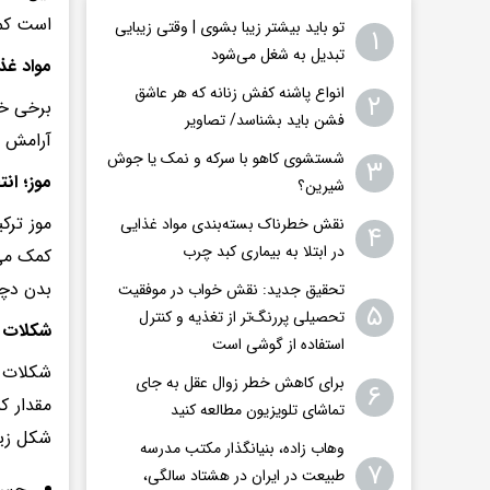
است کمت
تو باید بیشتر زیبا بشوی | وقتی زیبایی
۱
تبدیل به شغل می‌شود
مواد غذ
انواع پاشنه کفش زنانه که هر عاشق
۲
برخی خو
فشن باید بشناسد/ تصاویر
آرامش و
شستشوی کاهو با سرکه و نمک یا جوش
۳
موز؛ ان
شیرین؟
نقش خطرناک بسته‌بندی مواد غذایی
۴
در ابتلا به بیماری کبد چرب
کمک می‌
بدن دچا
تحقیق جدید: نقش خواب در موفقیت
۵
تحصیلی پررنگ‌تر از تغذیه و کنترل
شکلات ت
استفاده از گوشی است
شکلات ت
برای کاهش خطر زوال عقل به جای
۶
مقدار ک
تماشای تلویزیون مطالعه کنید
شکل زیر
وهاب زاده، بنیانگذار مکتب مدرسه
۷
طبیعت در ایران در هشتاد سالگی،
حس 