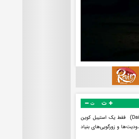
ت
ت
خرید دای دوباره رونق گرفته است اما طرفدارانش اصرار دارند بگویند دای (Dai) فقط یک استیبل کوین
ود‌یت‌ها و زورگویی‌های بنیاد