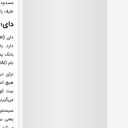
مسدود ک
طرف را ب
دای؛ 
دارد. ب
بانک پش
نام MakerDAO تولید می‌شود.
برای در
هیچ انس
بیت کوی
می‌گیرید
سیستم ه
می‌کند 