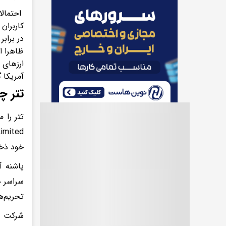
احتمالا
کاربران 
در برابر
ظاهرا ا
ارزهای 
آمریکا 
تتر 
تتر را 
خود ذخی
پاشنه آ
سراسر د
تحریم‌ه
شرکت تت