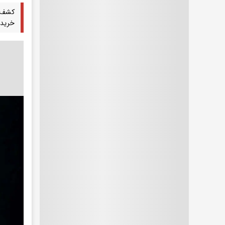
کشف ک
خرید 