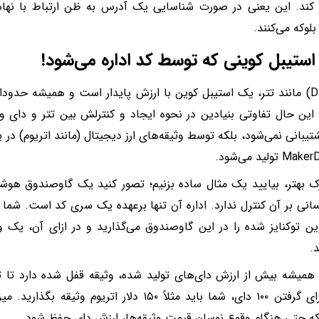
ند. این یعنی در صورت شناسایی یک آدرس به ظن ارتباط با نهاده
لوکه می‌کنند.
استیبل کوینی که توسط کد اداره می‌شود!
دای (Dai) مانند تتر، یک استیبل کوین با ارزش پایدار است و همیشه حدو
ا این حال تفاوتی بنیادین در نحوه ایجاد و کنترلش بین تتر و دای و
تیبانی نمی‌شود، بلکه توسط وثیقه‌های ارز دیجیتال (مانند اتریوم) در ی
ک بهتر، بیایید یک مثال ساده بزنیم؛ تصور کنید یک گاوصندوق هوش
انی بر آن کنترل ندارد. اداره آن تنها برعهده یک سری کد است. شما ار
ن توکنایز شده را در این گاوصندوق می‌گذارید و در ازای آن، یک 
.
میشه بیش از ارزش دای‌های تولید شده، وثیقه قفل شده دارد تا ث
یعنی برای گرفتن ۱۰۰ دای، شما باید مثلاً ۱۵۰ دلار اتر
که حتی هنگام وقوع نوسان قیمت وثیقه‌ها، ارزش دای حفظ شود.