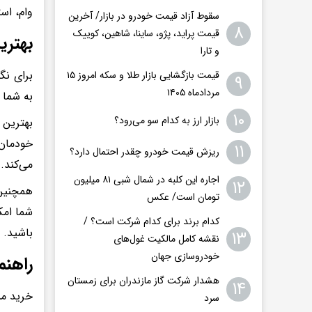
وام‌، ا
سقوط آزاد قیمت خودرو در بازار/ آخرین
۸
قیمت پراید، پژو، ساینا، شاهین، کوییک
بهتری
و تارا
قیمت بازگشایی بازار طلا و سکه امروز ۱۵
۹
مردادماه ۱۴۰۵
به شما 
۱۰
بازار ارز به کدام سو می‌رود؟
بهترین 
خودمان 
۱۱
ریزش قیمت خودرو چقدر احتمال دارد؟
می‌کند.
اجاره این کلبه در شمال شبی ۸۱ میلیون
۱۲
تومان است/ عکس
کدام برند برای کدام شرکت است؟ /
باشید.
۱۳
نقشه کامل مالکیت غول‌های
خودروسازی جهان
راهنم
هشدار شرکت گاز مازندران برای زمستان
۱۴
خرید مس
سرد