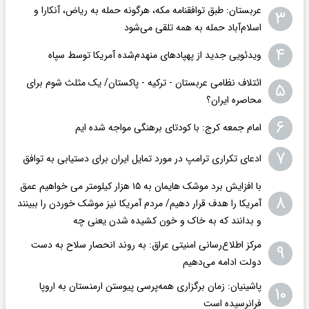
عربستان: طبق توافقنامه مکه، هرگونه حمله به ریاض، آنکارا و
۳
اسلام‌آباد حمله به همه تلقی می‌شود
۴
ویدئویی جدید از پهپادهای منهدم‌شده آمریکا توسط سپاه
ائتلاف نظامی عربستان - ترکیه - پاکستان/ یک مثلث شوم برای
۵
محاصره ایران؟
۶
امام جمعه کرج: با کودتای برهنگی مواجه شده ایم
۷
ادعای تکراری ترامپ در مورد تمایل ایران برای دستیابی به توافق
با افزایش برد موشک هایمان به ۱۵ هزار کیلومتر می خواهیم عمق
۸
آمریکا را هدف قرار دهیم/ مردم آمریکا نیز موشک خوردن را ببینند
و بدانند که به خاک و خون کشیده شدن یعنی چه
مرکز اطلاع‌رسانی امنیتی عراق: به روند انحصار سلاح به دست
۹
دولت ادامه می‌دهیم
پاشینیان: زمان برگزاری همه‌پرسی پیوستن ارمنستان به اروپا
۱۰
فرانرسیده است