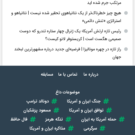
مرتکب جرم شده اید
هیچ چیز خطرناک‌تر از یک نتانیاهوی تحقیر شده نیست | نتانیاهو و
استراتژی «تنش دائمی»
رئیس تازه ارتش آمریکا؛ یک ژنرال چهار ستاره تندرو که دوست
صمیمی هگست است | کریستوفر لانو کیست؟
راز تازه در چهره مونالیزا | فرضیه‌ای جدید درباره مشهورترین لبخند
جهان
درباره ما
تماس با ما
مسابقه
موضوعات داغ
جنگ ایران و آمریکا
دونالد ترامپ
توافق ایران و آمریکا
مسعود پزشکیان
حمله آمریکا به ایران
تنگه هرمز
فال حافظ
سرگرمی
مذاکره ایران و آمریکا