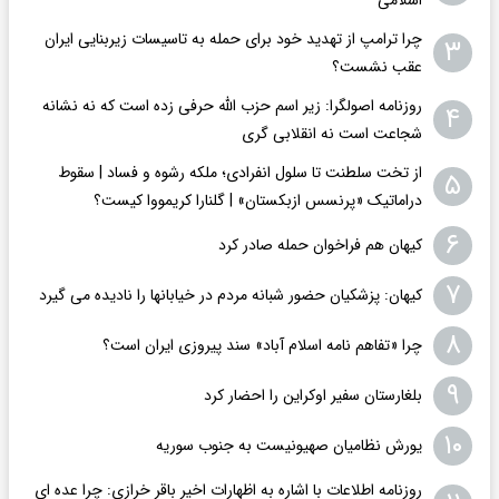
چرا ترامپ از تهدید خود برای حمله به تاسیسات زیربنایی ایران
۳
عقب نشست؟
روزنامه اصولگرا: زیر اسم حزب الله حرفی زده است که نه نشانه
۴
شجاعت است نه انقلابی گری
از تخت سلطنت تا سلول انفرادی؛ ملکه رشوه و فساد | سقوط
۵
دراماتیک «پرنسس ازبکستان» | گلنارا کریمووا کیست؟
۶
کیهان هم فراخوان حمله صادر کرد
۷
کیهان: پزشکیان حضور شبانه مردم در خیابانها را نادیده می گیرد
۸
چرا «تفاهم نامه اسلام آباد» سند پیروزی ایران است؟
۹
بلغارستان سفیر اوکراین را احضار کرد
۱۰
یورش نظامیان صهیونیست به جنوب سوریه
روزنامه اطلاعات با اشاره به اظهارات اخیر باقر خرازی: چرا عده ای