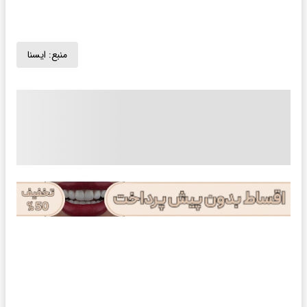
منبع:
ايسنا