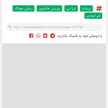
بریتانیا
ترزا می
بوریس جانسون
ریشی سوناک
کیر استارمر
با دوستان خود به اشتراک بگذارید: