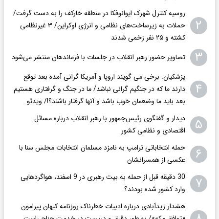
روسیه کنترل شهرک ایوانوفکا در منطقه خارکف را به دست گرفت/
۲
حملات به زیرساخت‌های نظامی و انرژی اوکراین/ ۳ غیرنظامی
کشته و ۲۵ نفر زخمی شدند
۳
تصاویر حضور رهبر انقلاب در جلسات با فرماندهان منتشر می‌شود
پزشکیان: برخی می گویند اروپا و آمریکا گرانی آمده بعد توقع
۴
دارند ما که در جنگیم گرانی نباشد/ ما در جنگ و گرفتاری هستیم
بعد باید ما وضعمان خوب باشد و آنها گرفتار باشند؟!/ ویدئو
دیدار و گفتگوی رئیس‌جمهور با رهبر انقلاب درباره مسائل
۵
اقتصادی و نظامی کشور
حمله انتخاباتی ترامپ به نامزد مسلمان انتخابات مجلس سنا با
۶
عکسی از همسرانشان
30 دقیقه قبل از حمله به بیت رهبری در 9 اسفند، هواگردهایی
۷
وارد کشور شده بودند؟
هشدار زیدآبادی درباره ادبیات خطرناک روزنامه کیهان پیرامون
۸
«توافق مکه»/ به طور دقیق و دربست در خدمت جناح راست