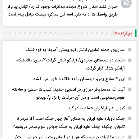
۱۵
جبران نکند امکان شروع مجدد مذاکرات وجود ندارد/ تبادل پیام از
طریق واسطه‌ها ادامه دارد اسم این مذاکره نیست تبادل پیام است
پربازدید‌ها
سناریوی حمله نمادین ارتش تروریستی آمریکا به کوه کلنگ
انفجار در عربستان سعودی/ آرامکو آتش گرفت؟/ یمن: پالایشگاه
آرامکو هدف قرار گرفت
این ۴ سلاح یمن، عربستان را به خاک و خون می کشد
آیت الله محمدباقر خرازی در ادعایی جدید: کلیپ‌ها جعلی و ساخته
هوش‌مصنوعی است و من آن حرف‌ها را نزدم/ ویدئو
کیهان هم فراخوان حمله صادر کرد
جنگ دوباره علیه ایران به معنای آغاز چهار جنگ است | از هرمز تا
تایوان؛ چگونه جنگ علیه ایران به جنگ جهانی سوم منجر می‌شود؟
عمان: مذاکرات درباره تنگه هرمز در فضایی مثبت در جریان است/