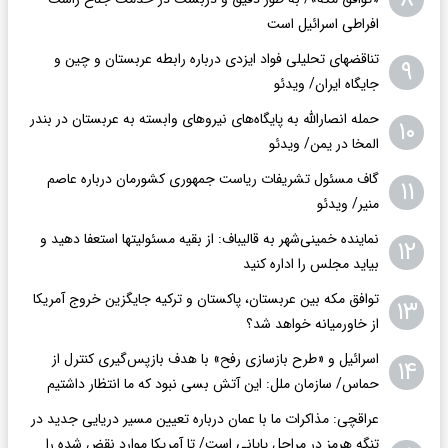
افراطی اسرائیل است
تناقضهای تحلیلی فواد ایزدی درباره رابطه عربستان و چین و
۹
جایگاه ایران/ ویدئو
حمله انصارالله به پایگاه‌های نیروهای وابسته به عربستان در بندر
۱۰
المخا در یمن/ ویدئو
گاف مسئول تشریفات ریاست جمهوری کشورمان درباره عاصم
۱۱
منیر/ ویدئو
نماینده خمینی‌شهر به قالیباف: از بقیه مسئولیتها استعفا دهید و
۱۲
بیاید مجلس را اداره کنید
توافق مکه بین عربستان، پاکستان و ترکیه جایگزین خروج آمریکا
۱۳
از خاورمیانه خواهد شد؟
اسرائیل و «طرح بازسازی رفح» با هدف بازپس‌گیری کنترل از
۱۴
حماس/ سازمان ملل: این آتش بسی نبود که ما انتظار داشتیم
عراقچی: مذاکرات ما با عمان درباره تعیین مسیر دریایی جدید در
تنگه هرمز در مراحل پایانی است/ تا آمریکا موارد نقض شده را