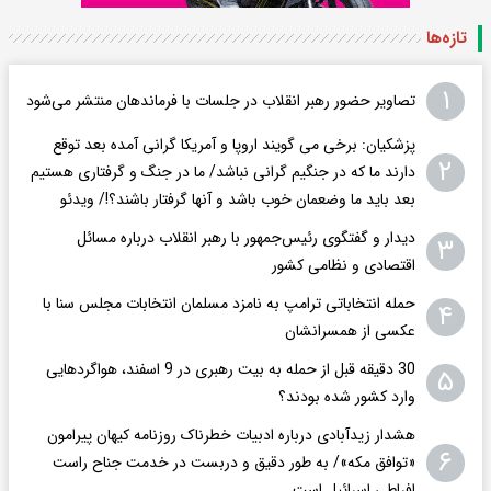
تازه‌ها
۱
تصاویر حضور رهبر انقلاب در جلسات با فرماندهان منتشر می‌شود
پزشکیان: برخی می گویند اروپا و آمریکا گرانی آمده بعد توقع
۲
دارند ما که در جنگیم گرانی نباشد/ ما در جنگ و گرفتاری هستیم
بعد باید ما وضعمان خوب باشد و آنها گرفتار باشند؟!/ ویدئو
دیدار و گفتگوی رئیس‌جمهور با رهبر انقلاب درباره مسائل
۳
اقتصادی و نظامی کشور
حمله انتخاباتی ترامپ به نامزد مسلمان انتخابات مجلس سنا با
۴
عکسی از همسرانشان
30 دقیقه قبل از حمله به بیت رهبری در 9 اسفند، هواگردهایی
۵
وارد کشور شده بودند؟
هشدار زیدآبادی درباره ادبیات خطرناک روزنامه کیهان پیرامون
۶
«توافق مکه»/ به طور دقیق و دربست در خدمت جناح راست
افراطی اسرائیل است