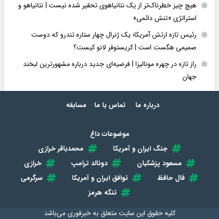
هیچ چیز خطرناک‌تر از یک نتانیاهوی تحقیر شده نیست | نتانیاهو و
استراتژی «تنش دائمی»
رئیس تازه ارتش آمریکا؛ یک ژنرال چهار ستاره تندرو که دوست
صمیمی هگست است | کریستوفر لانو کیست؟
راز تازه در چهره مونالیزا | فرضیه‌ای جدید درباره مشهورترین لبخند
جهان
درباره ما
تماس با ما
مسابقه
موضوعات داغ
جنگ ایران و آمریکا
محمدباقر خرازی
مسعود پزشکیان
دونالد ترامپ
خرازی
فال حافظ
توافق ایران و آمریکا
سرگرمی
تنگه هرمز
کلیه حقوق این سایت متعلق به
خبرفوری
می‌باشد