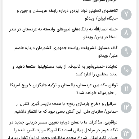
تناقضهای تحلیلی فواد ایزدی درباره رابطه عربستان و چین و
۷
جایگاه ایران/ ویدئو
حمله انصارالله به پایگاه‌های نیروهای وابسته به عربستان در بندر
۸
المخا در یمن/ ویدئو
گاف مسئول تشریفات ریاست جمهوری کشورمان درباره عاصم
۹
منیر/ ویدئو
نماینده خمینی‌شهر به قالیباف: از بقیه مسئولیتها استعفا دهید و
۱۰
بیاید مجلس را اداره کنید
توافق مکه بین عربستان، پاکستان و ترکیه جایگزین خروج آمریکا
۱۱
از خاورمیانه خواهد شد؟
اسرائیل و «طرح بازسازی رفح» با هدف بازپس‌گیری کنترل از
۱۲
حماس/ سازمان ملل: این آتش بسی نبود که ما انتظار داشتیم
عراقچی: مذاکرات ما با عمان درباره تعیین مسیر دریایی جدید در
تنگه هرمز در مراحل پایانی است/ تا آمریکا موارد نقض شده را
۱۳
جبران نکند امکان شروع مجدد مذاکرات وجود ندارد/ تبادل پیام از