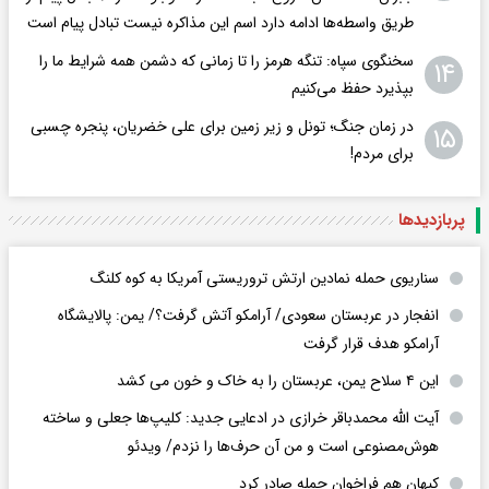
طریق واسطه‌ها ادامه دارد اسم این مذاکره نیست تبادل پیام است
سخنگوی سپاه: تنگه هرمز را تا زمانی که دشمن همه‌ شرایط ما را
۱۴
بپذیرد حفظ می‌کنیم
در زمان جنگ؛ تونل و زیر زمین برای علی خضریان، پنجره چسبی
۱۵
برای مردم!
پربازدید‌ها
سناریوی حمله نمادین ارتش تروریستی آمریکا به کوه کلنگ
انفجار در عربستان سعودی/ آرامکو آتش گرفت؟/ یمن: پالایشگاه
آرامکو هدف قرار گرفت
این ۴ سلاح یمن، عربستان را به خاک و خون می کشد
آیت الله محمدباقر خرازی در ادعایی جدید: کلیپ‌ها جعلی و ساخته
هوش‌مصنوعی است و من آن حرف‌ها را نزدم/ ویدئو
کیهان هم فراخوان حمله صادر کرد