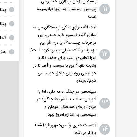
پاشینیان: زمان برگزاری همه‌پرسی
۱۱
پیوستن ارمنستان به اروپا فرانرسیده
پنت
است
پنتا
آیت الله خرازی: یکی از بستگان من به
توافق گفته تصمیم خرد جمعی، این
تحل
مزخرفات چیست؟/ برادرم اگر این
مزخرف را گفته خیلی بیخود کرده است/
۱۲
هشد
اینها تعابیری است برای حذف نظام
ولایت فقیه/ من با دوست و آشنا تا در
جهنم می روم ولی داخل جهنم نمی
شوم/ ویدئو
دیپلماسی در جنگ ادامه دارد، اما با
ادبیاتی متناسب با شرایط جنگی/ در
۱۳
هیچ دوره‌ای هماهنگی میدان و
دیپلماسی به اندازه امروز نبود
نشست خبری رئیس‌جمهور فردا شنبه
۱۴
برگزار می‌شود