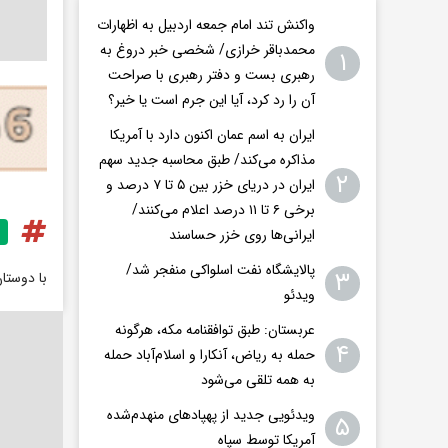
واکنش تند امام جمعه اردبیل به اظهارات
محمدباقر خرازی/ شخصی خبر دروغ به
۱
رهبری بست و دفتر رهبری با صراحت
آن را رد کرد، آیا این جرم است یا خیر؟
ایران به اسم عمان اکنون دارد با آمریکا
مذاکره می‌کند/ طبق محاسبه جدید سهم
۲
ایران در دریای خزر بین ۵ تا ۷ درصد و
برخی ۶ تا ۱۱ درصد اعلام می‌کنند/
ایرانی‌ها روی خزر حساسند
پالایشگاه نفت اسلواکی منفجر شد/
۳
با دوستا
ویدئو
عربستان: طبق توافقنامه مکه، هرگونه
۴
حمله به ریاض، آنکارا و اسلام‌آباد حمله
به همه تلقی می‌شود
ویدئویی جدید از پهپادهای منهدم‌شده
۵
آمریکا توسط سپاه