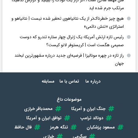
قتل مهسا شاکی است/ اگر آزار یک کودک را ببینید و گزارش ندهید،
مرتکب جرم شده اید
هیچ چیز خطرناک‌تر از یک نتانیاهوی تحقیر شده نیست | نتانیاهو و
استراتژی «تنش دائمی»
رئیس تازه ارتش آمریکا؛ یک ژنرال چهار ستاره تندرو که دوست
صمیمی هگست است | کریستوفر لانو کیست؟
راز تازه در چهره مونالیزا | فرضیه‌ای جدید درباره مشهورترین لبخند
جهان
درباره ما
تماس با ما
مسابقه
موضوعات داغ
جنگ ایران و آمریکا
محمدباقر خرازی
دونالد ترامپ
توافق ایران و آمریکا
مسعود پزشکیان
تنگه هرمز
فال حافظ
سرگرمی
خرازی