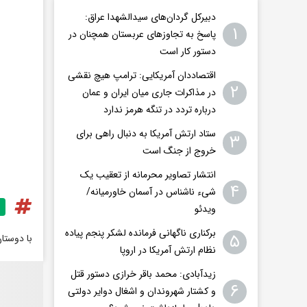
دبیرکل گردان‌های سیدالشهدا عراق:
۱
پاسخ به تجاوزهای عربستان همچنان در
دستور کار است
اقتصاددان آمریکایی: ترامپ هیچ نقشی
۲
در مذاکرات جاری میان ایران و عمان
درباره تردد در تنگه هرمز ندارد
ستاد ارتش آمریکا به دنبال راهی برای
۳
خروج از جنگ است
انتشار تصاویر محرمانه از تعقیب یک
۴
شیء ناشناس در آسمان خاورمیانه/
ویدئو
برکناری ناگهانی فرمانده لشکر پنجم پیاده‌
۵
با دوستا
نظام ارتش آمریکا در اروپا
زیدآبادی: محمد باقر خرازی دستور قتل
۶
و کشتار شهروندان و اشغال دوایر دولتی