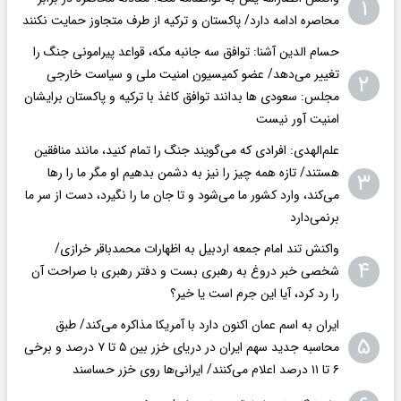
۱
محاصره ادامه دارد/ پاکستان و ترکیه از طرف متجاوز حمایت نکنند
حسام الدین آشنا: توافق سه جانبه مکه، قواعد پیرامونی جنگ را
تغییر می‌دهد/ عضو کمیسیون امنیت ملی و سیاست خارجی
۲
مجلس: سعودی ها بدانند توافق کاغذ با ترکیه و پاکستان برایشان
امنیت آور نیست
علم‌الهدی: افرادی که می‌گویند جنگ را تمام کنید، مانند منافقین
هستند/ تازه همه چیز را نیز به دشمن بدهیم او مگر ما را رها
۳
می‌کند، وارد کشور ما می‌شود و تا جان ما را نگیرد، دست از سر ما
برنمی‌دارد
واکنش تند امام جمعه اردبیل به اظهارات محمدباقر خرازی/
۴
شخصی خبر دروغ به رهبری بست و دفتر رهبری با صراحت آن
را رد کرد، آیا این جرم است یا خیر؟
ایران به اسم عمان اکنون دارد با آمریکا مذاکره می‌کند/ طبق
۵
محاسبه جدید سهم ایران در دریای خزر بین ۵ تا ۷ درصد و برخی
۶ تا ۱۱ درصد اعلام می‌کنند/ ایرانی‌ها روی خزر حساسند