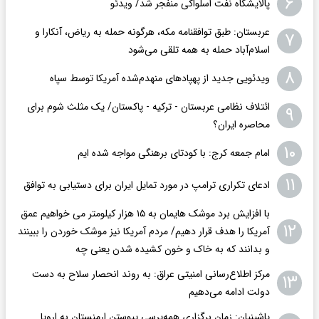
۶
پالایشگاه نفت اسلواکی منفجر شد/ ویدئو
عربستان: طبق توافقنامه مکه، هرگونه حمله به ریاض، آنکارا و
۷
اسلام‌آباد حمله به همه تلقی می‌شود
۸
ویدئویی جدید از پهپادهای منهدم‌شده آمریکا توسط سپاه
ائتلاف نظامی عربستان - ترکیه - پاکستان/ یک مثلث شوم برای
۹
محاصره ایران؟
۱۰
امام جمعه کرج: با کودتای برهنگی مواجه شده ایم
۱۱
ادعای تکراری ترامپ در مورد تمایل ایران برای دستیابی به توافق
با افزایش برد موشک هایمان به ۱۵ هزار کیلومتر می خواهیم عمق
۱۲
آمریکا را هدف قرار دهیم/ مردم آمریکا نیز موشک خوردن را ببینند
و بدانند که به خاک و خون کشیده شدن یعنی چه
مرکز اطلاع‌رسانی امنیتی عراق: به روند انحصار سلاح به دست
۱۳
دولت ادامه می‌دهیم
پاشینیان: زمان برگزاری همه‌پرسی پیوستن ارمنستان به اروپا