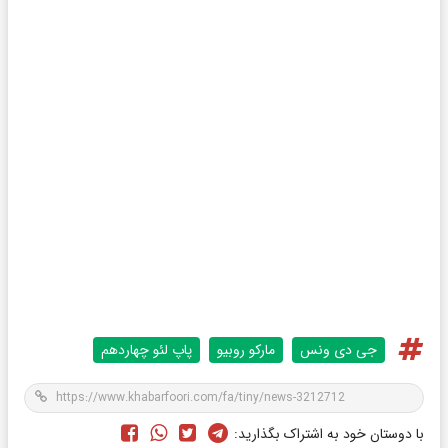
جی دی ونس
مارکو روبیو
پاپ لئو چهاردهم
با دوستان خود به اشتراک بگذارید: