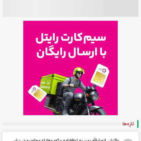
تازه‌ها
واکنش انصارالله یمن به توافقنامه مکه؛ معادله محاصره در برابر