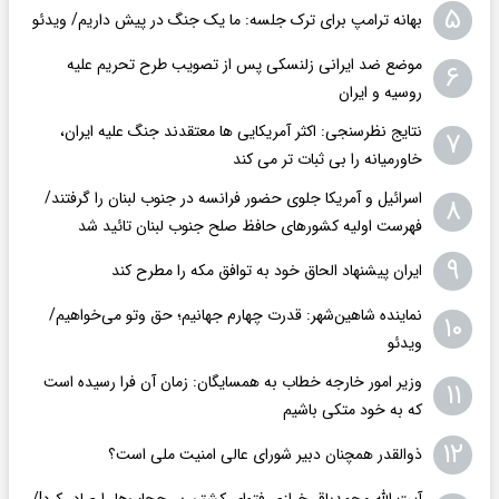
۵
بهانه ترامپ برای ترک جلسه: ما یک جنگ در پیش داریم/ ویدئو
موضع ضد ایرانی زلنسکی پس از تصویب طرح تحریم علیه
۶
روسیه و ایران
نتایج نظرسنجی: اکثر آمریکایی ها معتقدند جنگ علیه ایران،
۷
خاورمیانه را بی ثبات تر می کند
اسرائیل و آمریکا جلوی حضور فرانسه در جنوب لبنان را گرفتند/
۸
فهرست اولیه کشورهای حافظ صلح جنوب لبنان تائید شد
۹
ایران پیشنهاد الحاق خود به توافق مکه را مطرح کند
نماینده شاهین‌شهر: قدرت چهارم جهانیم؛ حق وتو می‌خواهیم/
۱۰
ویدئو
وزیر امور خارجه خطاب به همسایگان: زمان آن فرا رسیده است
۱۱
که به خود متکی باشیم
۱۲
ذوالقدر همچنان دبیر شورای ‌عالی امنیت ملی است؟
آیت الله محمدباقر خرازی فتوای کشتن بی‌حجاب‌ها را صادر کرد!/