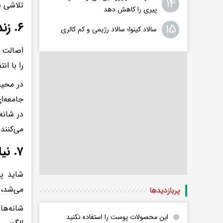
۱۴
تلاشی ب
پیری را کاهش دهد
۶. زندگی در محیط‌هایی که امکان «خود بودن» وجود نداشت
۱۵
سالاد کینوا؛ سالاد رژیمی و کم کالری
اصالت ن
را با ا
در محیط
جامعه‌ا
در شانه
می‌کنند
۷. نیاموختن این‌ که استراحت امن است
شاید پن
می‌شد، 
پربازدید‌ها
شانه‌ها
این محصولات پوست را استفاده نکنید