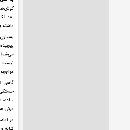
گوش‌ها 
بعد فک‌
داشته ب
بسیاری 
پیچیده 
می‌شمار
نیست. ا
مواجهه م
گاهی اف
خستگی 
ساده، م
درکی عم
در ادام
شانه و ف