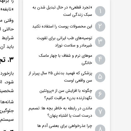
را برعه
«تجرد قطعی» در حال تبدیل شدن به
۱
«نابغه» 
سبک زندگی است
وقتی مس
۲
این محصولات پوست را استفاده نکنید
حالتی ا
شرایط 
توصیه‌های طب ایرانی برای تقویت
۳
شیرمادر و سلامت نوزاد
باید آن 
موهای نرم و شفاف با چهار ماسک
۴
۳. تجربه انتقادهایی که شبیه حمله بودند
خانگی
بازخورد
پزشکی که فهمید بدنش ۲۵ سال پیرتر از
۵
سن واقعی اوست
شود، اث
شخصیتش 
چگونه با افزایش سن از «پروتئین
۶
نگهدارنده بدن» مراقبت کنیم؟
شانه‌ها
ماندن در رابطه به خاطر بچه ها: تصمیم
۷
جلوگیری
درست است یا اشتباه پنهان؟
سیستم ع
چرا عذرخواهی برای بعضی آدم ها
۸