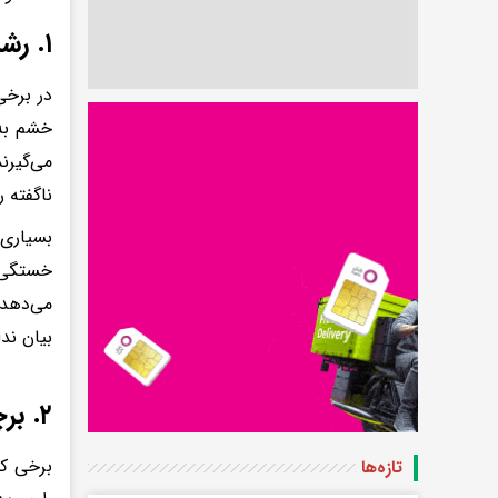
۱. رشد در خانواده‌ای که احساسات در آن جایی نداشتند
در برخی
خشم به‌
می‌گیرن
ناگفته ر
بسیاری 
خستگی ش
می‌دهد 
بیان ند
۲. برچسب «مسئول» یا «کامل» خوردن در سنین پایین
برخی کو
تازه‌ها