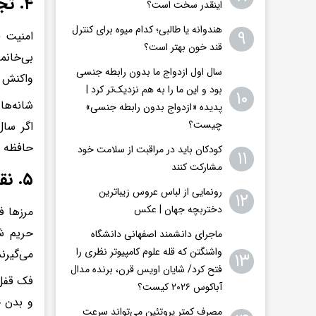
۴. تجربه بی‌ثباتی مالی یا مسکن
اینقدر سخت است؟
هندوانه یا طالبی؛ کدام‌ میوه برای کنترل
۹
امنیت ف
قند خون بهتر است؟
بی‌خانم
سال اول ازدواج ما بدون رابطه جنسی
واکنش 
بود و این ما را به هم نزدیک‌تر کرد |
۱۰
شانه‌ها
پدیده «ازدواج بدون رابطه جنسی»
چیست؟
اگر سال
حافظه ع
کودکان باید در مراقبت از سلامت خود
۱۱
مشارکت کنند
۵. نقض مکرر مرزهای شخصی
رونمایی از لباس عروس زیباترین
۱۲
دختربچه جهان | عکس
مرزها ف
حریم شخ
ماجرای دانشمند اصفهانی دانشگاه
واشنگتن که قله علوم کامپیوتر نظری را
می‌گیرند
۱۳
فتح کرد/ شایان اویس‌ قرن، برنده مدال
فک قفل 
آباکوس ۲۰۲۶ کیست؟
و بدن ج
مصرف کمتر پروتئین می‌تواند سرعت