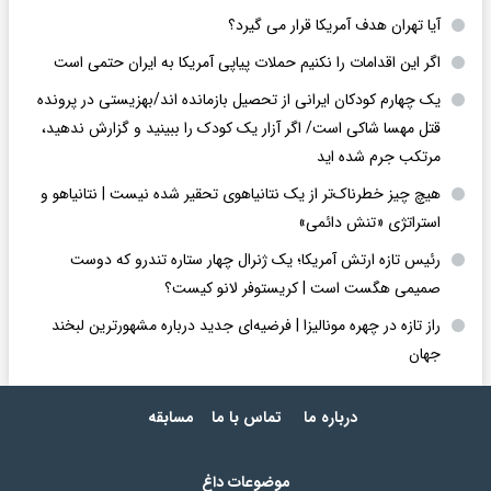
آیا تهران هدف آمریکا قرار می گیرد؟
اگر این اقدامات را نکنیم حملات پیاپی آمریکا به ایران حتمی است
یک چهارم کودکان ایرانی از تحصیل بازمانده اند/بهزیستی در پرونده
قتل مهسا شاکی است/ اگر آزار یک کودک را ببینید و گزارش ندهید،
مرتکب جرم شده اید
هیچ چیز خطرناک‌تر از یک نتانیاهوی تحقیر شده نیست | نتانیاهو و
استراتژی «تنش دائمی»
رئیس تازه ارتش آمریکا؛ یک ژنرال چهار ستاره تندرو که دوست
صمیمی هگست است | کریستوفر لانو کیست؟
راز تازه در چهره مونالیزا | فرضیه‌ای جدید درباره مشهورترین لبخند
جهان
درباره ما
تماس با ما
مسابقه
موضوعات داغ