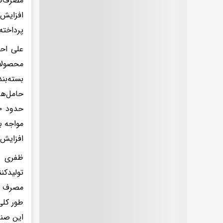
مصرف‌کن
افزایش 
پرداخته
علی احس
بسته‌ب
حامل‌ها
مواجه ب
افزایش 
ظفری ب
تولیدکن
مصرف ش
این صنع