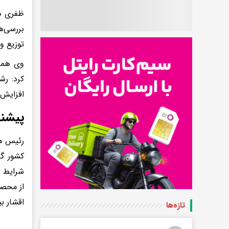
ظفری در
بررسی‌ه
توزیع و
وی همچن
کرد: رش
افزایش 
پیشنه
رئیس هی
شرایط ف
از محصو
اقشار ب
تازه‌ها