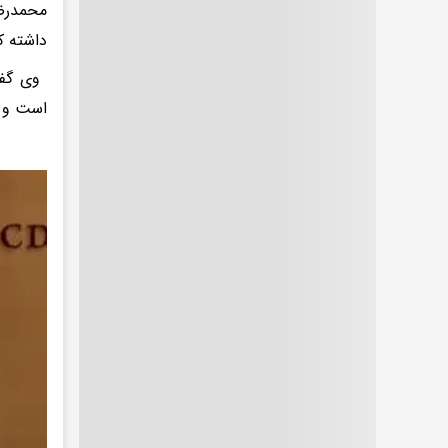
محمدرضا
داشته ک
است و 