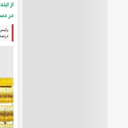
در دس
درصد 