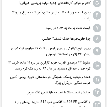
۵
کاهو و تنباکو، کارخانه‌های جدید تولید پروتئین حیوانی!
پایان 4 دهه واردات نفت از عربستان؛ آمریکا به سراغ ونزوئلا
۶
رفت
۷
قیمت نفت برنت به ۸۳ دلار رسید
۸
چرا جلوپنجره‌ها حذف شدند؟ /عکس
پایان طرح ترافیکی اربعین پلیس با ثبت ۶۷ میلیون تردد/جان
۹
باختن ۲۴ زائر در تصادفات اربعینی
سقوط ۹۳ درصدی قدرت خرید کارگران در بازه ۲۱ ساله؛ خرید ۱۲
۱۰
گرم طلا با حداقل دستمزد در سال ۸۴ به زیر یک گرم رسید
هشدار درباره ریسک نقدینگی در صف‌های خرید بورس؛ کمین
۱۱
عرضه سنگین بازیگران بزرگ
۱۲
افزایش قیمت طلا با امید به بازگشایی تنگه هرمز
از گلکسی S26 FE تا گلکسی تب S12؛ تاریخ رونمایی از ۷
۱۳