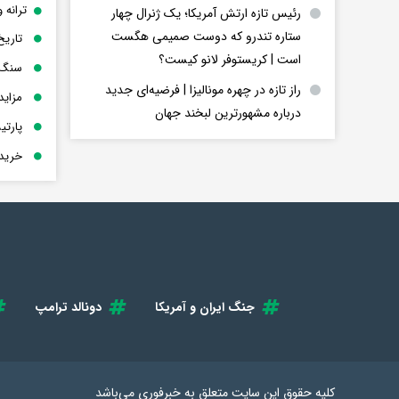
ترانه 
رئیس تازه ارتش آمریکا؛ یک ژنرال چهار
ستاره تندرو که دوست صمیمی هگست
تاریخ
است | کریستوفر لانو کیست؟
سنگ 
راز تازه در چهره مونالیزا | فرضیه‌ای جدید
مزاید
درباره مشهورترین لبخند جهان
پارت
خرید 
جنگ ایران و آمریکا
دونالد ترامپ
کلیه حقوق این سایت متعلق به
خبرفوری
می‌باشد