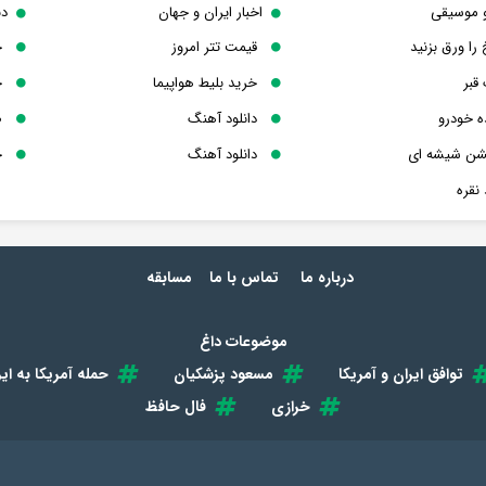
و موسیقی
اخبار ایران و جهان
دن
 را ورق بزنید
قیمت تتر امروز
خ
قبر
خرید بلیط هواپیما
خ
ه خودرو
دانلود آهنگ
ص
یشن شیشه ای
دانلود آهنگ
خ
نقره
درباره ما
تماس با ما
مسابقه
موضوعات داغ
توافق ایران و آمریکا
مسعود پزشکیان
حمله آمریکا به ایر
خرازی
فال حافظ