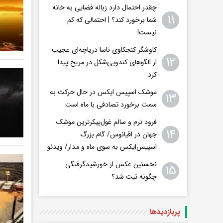
چقدر احتمال دارد زباله فضایی به خانه
۱۱
شما برخورد کند؟ | احتمالی که کم
نیست!
کاوشگر کنجکاوی ناسا دریاچه‌ای عجیب
۱۲
از الگوهای کندویی‌شکل در مریخ پیدا
کرد
موشک اسپیس ایکس در حال حرکت به
۱۳
سمت برخورد تصادفی با ماه است
فرود نرم و سالم غول‌پیکرترین موشک
۱۴
جهان در اقیانوس/ گام بزرگ
اسپیس‌ایکس به سوی ماه و مدار/ ویدئو
نخستین عکس از خورشیدگرفتگی
۱۵
چگونه ثبت شد؟
پربازدید‌ها