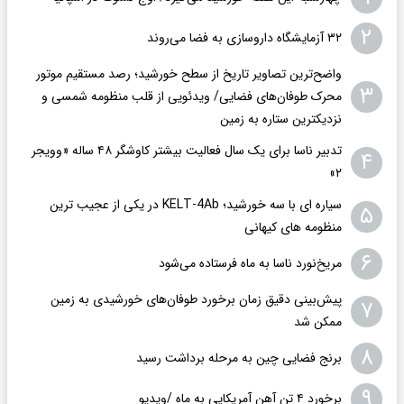
۲
۳۲ آزمایشگاه داروسازی به فضا می‌روند
واضح‌ترین تصاویر تاریخ از سطح خورشید؛ رصد مستقیم موتور
۳
محرک طوفان‌های فضایی/ ویدئویی از قلب منظومه شمسی و
نزدیکترین ستاره به زمین
تدبیر ناسا برای یک سال فعالیت بیشتر کاوشگر ۴۸ ساله «وویجر
۴
۲»
سیاره ای با سه خورشید؛ KELT-4Ab در یکی از عجیب ترین
۵
منظومه های کیهانی
۶
مریخ‌نورد ناسا به ماه فرستاده می‌شود
پیش‌بینی دقیق زمان برخورد طوفان‌های خورشیدی به زمین
۷
ممکن شد
۸
برنج فضایی چین به مرحله برداشت رسید
۹
برخورد ۴ تن آهن آمریکایی به ماه /ویدیو