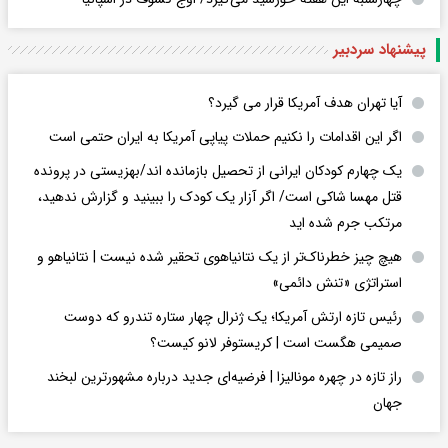
پیشنهاد سردبیر
آیا تهران هدف آمریکا قرار می گیرد؟
اگر این اقدامات را نکنیم حملات پیاپی آمریکا به ایران حتمی است
یک چهارم کودکان ایرانی از تحصیل بازمانده اند/بهزیستی در پرونده
قتل مهسا شاکی است/ اگر آزار یک کودک را ببینید و گزارش ندهید،
مرتکب جرم شده اید
هیچ چیز خطرناک‌تر از یک نتانیاهوی تحقیر شده نیست | نتانیاهو و
استراتژی «تنش دائمی»
رئیس تازه ارتش آمریکا؛ یک ژنرال چهار ستاره تندرو که دوست
صمیمی هگست است | کریستوفر لانو کیست؟
راز تازه در چهره مونالیزا | فرضیه‌ای جدید درباره مشهورترین لبخند
جهان