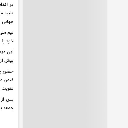
جهانی ش
تیم ملی
خود را 
این دید
پیش از 
حضور پی
ضمن مشا
تقویت ر
پس از ا
جمعه بر