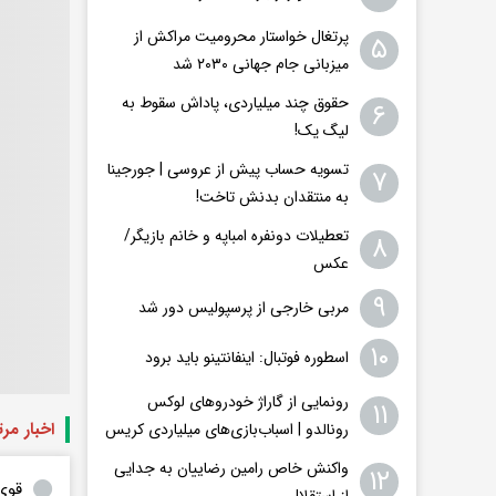
پرتغال خواستار محرومیت مراکش از
۵
میزبانی جام جهانی ۲۰۳۰ شد
حقوق چند میلیاردی، پاداش سقوط به
۶
لیگ یک!
تسویه حساب پیش از عروسی | جورجینا
۷
به منتقدان بدنش تاخت!
تعطیلات دونفره امباپه و خانم بازیگر/
۸
عکس
۹
مربی خارجی از پرسپولیس دور شد
۱۰
اسطوره فوتبال: اینفانتینو باید برود
رونمایی از گاراژ خودروهای لوکس
۱۱
اخبار مر
رونالدو | اسباب‌‌بازی‌های میلیاردی کریس
واکنش خاص رامین رضاییان به جدایی
۱۲
قوی 
از استقلال