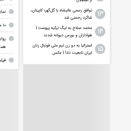
توافق رسمی عالیشاه با گل‌گهر؛ کاپیتان،
۱۳
نمای
شاگرد رحمتی شد
۱۰ مجروح و ۵ مفقود در پی حملات دیشب آمریکا به میناب
محمد صلاح به لیگ ترکیه پیوست |
۱۴
هواداران و بورس دیوانه شدند
روا
استرالیا به دو زن تیم ملی فوتبال زنان
۱۵
همگ
ایران تابعیت داد! | عکس
فیلم