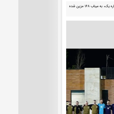
در جریان تمرین امشب (دوشنبه) تیم ملی فوتبال اعلام شد که نام رختکن کنار زمین شماره یک، به میناب ۱۶۸ مزین شده