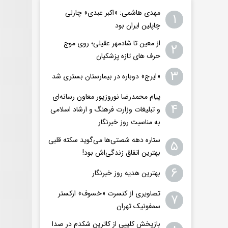
مهدی هاشمی: «اکبر عبدی» چارلی
۱
چاپلین ایران بود
از معین تا شادمهر عقیلی؛ روی موج
۲
حرف های تازه پزشکیان
۳
«ایرج» دوباره در بیمارستان بستری شد
پیام محمدرضا نوروزپور معاون رسانه‌ای
۴
و تبلیغات وزارت فرهنگ و ارشاد اسلامی
به مناسبت روز خبرنگار
ستاره دهه شصتی‌ها می‌گوید سکته قلبی
۵
بهترین اتفاق زندگی‌اش بود!
۶
بهترین هدیه روز خبرنگار
تصاویری از کنسرت «خسوف» ارکستر
۷
سمفونیک تهران
بازپخش کلیپی از کاترین شکدم در صدا