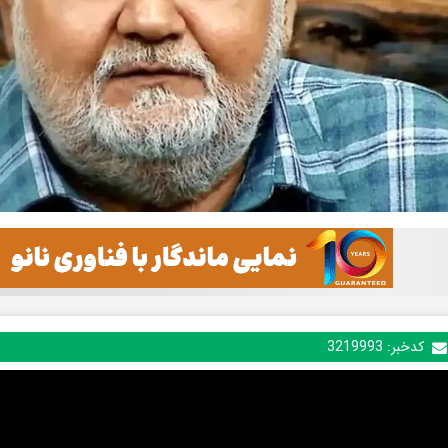
کدخبر:
3219993