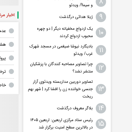
۸
و سیما!/ ویدئو
۹
اخبار مر
ژیلا هدائی درگذشت
یک ازدواج مخفیانه دیگر | دو چهره
۱۰
عدم 
محبوب ازدواج کردند
هشد
بادیگارد نیوشا ضیغمی در مسجد شهرک
۱۱
غرب/ ویدئو
پروان
چرا تصاویر مصاحبه کنندگان با پزشکیان
۱۲
ترخ
منتشر نشد؟
تصاویر دوربین مداربسته ویدئوی آزار
خاطر
۱۳
جنسی خواننده زن را افشا کرد | شهر بهم
ریخت
۱۴
بلاگر معروف درگذشت
رئیس ستاد مرکزی اربعین: اربعین ۱۴۰۵
۱۵
در بالاترین سطح امنیت برگزار شد