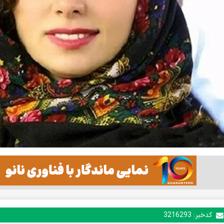
کدخبر:
3216293