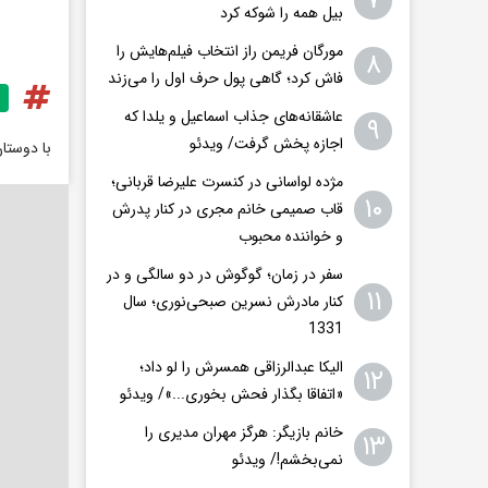
۷
بیل همه را شوکه کرد
مورگان فریمن راز انتخاب فیلم‌هایش را
۸
فاش کرد؛ گاهی پول حرف اول را می‌زند
عاشقانه‌های جذاب اسماعیل و یلدا که
۹
اجازه پخش گرفت/ ویدئو
با دوستا
مژده لواسانی در کنسرت علیرضا قربانی؛
۱۰
قاب صمیمی خانم مجری در کنار پدرش
و خواننده محبوب
سفر در زمان؛ گوگوش در دو سالگی و در
۱۱
کنار مادرش نسرین صبحی‌نوری؛ سال
1331
الیکا عبدالرزاقی همسرش را لو داد؛
۱۲
«اتفاقا بگذار فحش بخوری...»/ ویدئو
خانم بازیگر: هرگز مهران مدیری را
۱۳
نمی‌بخشم!/ ویدئو