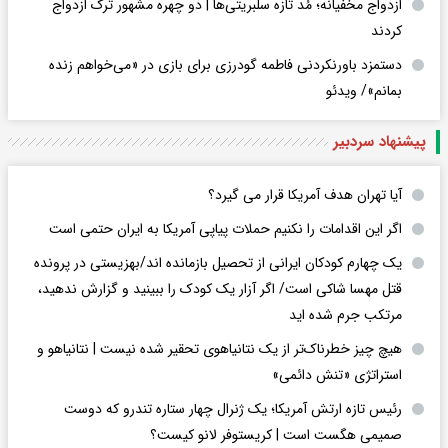
ازدواج مخفیانه؛ مُد تازه سلبریتی‌ها | دو چهره مشهور ترک ازدواج
کردند
دستمزد باورنکردنی فاطمه گودرزی برای بازی در «می‌خواهم زنده
بمانم»/ ویدئو
پیشنهاد سردبیر
آیا تهران هدف آمریکا قرار می گیرد؟
اگر این اقدامات را نکنیم حملات پیاپی آمریکا به ایران حتمی است
یک چهارم کودکان ایرانی از تحصیل بازمانده اند/بهزیستی در پرونده
قتل مهسا شاکی است/ اگر آزار یک کودک را ببینید و گزارش ندهید،
مرتکب جرم شده اید
هیچ چیز خطرناک‌تر از یک نتانیاهوی تحقیر شده نیست | نتانیاهو و
استراتژی «تنش دائمی»
رئیس تازه ارتش آمریکا؛ یک ژنرال چهار ستاره تندرو که دوست
صمیمی هگست است | کریستوفر لانو کیست؟