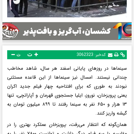
ت
کدخبر:
3062323
ت
سینماها در روزهای پایانی اسفند هر سال، شاهد مخاطب
چندانی نیستند. امسال نیز سینماها از این قاعده مستثنی
نبودند به طوری که برای افتتاحیه چهار فیلم جدید اکران
یعنی پرویزخان، نوروز، ایلیا جستجوی قهرمان و آپاراتچی، تنها
۱۳ هزار و ۶۵۰ نفر به سینما رفتند تا ۸۹۹ میلیون تومان به
گیشه واریز کنند.
همان‌گونه که انتظار می‌رفت،
پرویزخان
عملکرد بهتری را در
مقایسه با سه فیلم دیگر داشت و توانست ۷۸۰۰ نفر را به