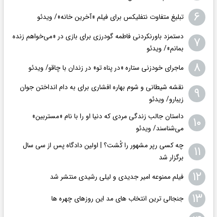
۶
تبلیغ متفاوت نتفلیکس برای فیلم «آخرین خانه»/ ویدئو
دستمزد باورنکردنی فاطمه گودرزی برای بازی در «می‌خواهم زنده
۷
بمانم»/ ویدئو
۸
ماجرای خودزنی ستاره «در پناه تو» در زندان با چاقو/ ویدئو
نقشه شیطانی و شوم بهاره افشاری برای به دام انداختن جوان
۹
زیبارو/ ویدئو
داستان جالب زندگی مردی که دنیا او را با نام «مستربین»
۱۰
می‌شناسند/ ویدئو
چه کسی رپر مشهور را کُشت؟ | اولین دادگاه پس از سی سال
۱۱
برگزار شد
۱۲
فیلم ممنوعه امیر جدیدی و لیلی رشیدی منتشر شد
۱۳
جنجالی ترین انتخاب های مد این روزهای چهره ها