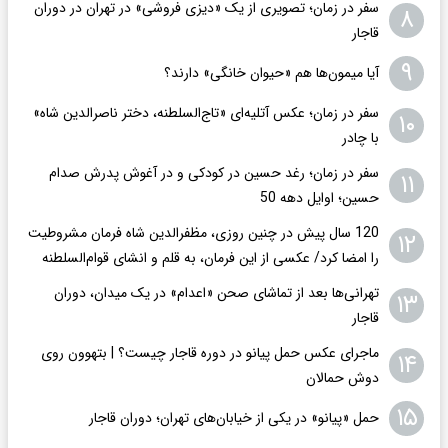
سفر در زمان؛ تصویری از یک «دیزی فروشی» در تهران در دوران
۸
قاجار
۹
آیا میمون‌ها هم «حیوان خانگی» دارند؟
سفر در زمان؛ عکس آتلیه‌ای «تاج‌السلطنه، دختر ناصرالدین شاه»
۱۰
با چادر
سفر در زمان؛ رغد حسین در کودکی و در آغوش پدرش صدام
۱۱
حسین؛ اوایل دهه 50
120 سال پیش در چنین روزی، مظفرالدین شاه فرمان مشروطیت
۱۲
را امضا کرد/ عکسی از این فرمان، به قلم و انشای قوام‌السلطنه
تهرانی‌ها بعد از تماشای صحن «اعدام» در یک میدان، دوران
۱۳
قاجار
ماجرای عکس حمل پیانو در دوره قاجار چیست؟ | بتهوون روی
۱۴
دوش حمالان
۱۵
حمل «پیانو» در یکی از خیابان‌های تهران؛ دوران قاجار