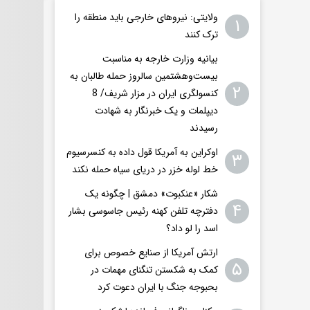
ولایتی: نیروهای خارجی باید منطقه را
۱
ترک کنند
بیانیه وزارت خارجه به مناسبت
بیست‌وهشتمین سالروز حمله طالبان به
۲
کنسولگری ایران در مزار شریف/ 8
دیپلمات و یک خبرنگار به شهادت
رسیدند
اوکراین به آمریکا قول داده به کنسرسیوم
۳
خط لوله خزر در دریای سیاه حمله نکند
شکار «عنکبوت» دمشق | چگونه یک
۴
دفترچه تلفن کهنه رئیس جاسوسی بشار
اسد را لو داد؟
ارتش آمریکا از صنایع خصوص برای
۵
کمک به شکستن تنگنای مهمات در
بحبوجه جنگ با ایران دعوت کرد