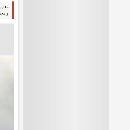
معاون
و مجر