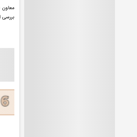
​معاون 
بررسی ا