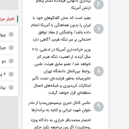
برکناری ناگهانی فرمانده لشکر پنجم
۶
ارتش آمریکا
بعید است که عمان گفتگوهای خود با
اخبار مر
ایران را بدون هماهنگی با آمریکا انجام
۷
داده باشد/ واشنگتن‌ از مفاد توافق
پروا
احتمالی بر سر تنگه هرمز، آگاهی دارد
جزئی
وزیر خرانه‌داری آمریکا در ادعایی: تا ۲
سال آینده، از اهمیت تنگه هرمز کم
دو شهید و ۵ مجروح در 
خواهد شد/ عضو سابق هیئت علمی
۸
روابط بین‌الملل دانشگاه تهران:
۲ پناهگاه عمومی در شرایط جنگی در اهواز آماده شده‌است
خاورمیانه به‌طور فزاینده‌ای تحت تأثیر
ابتکارات کریدوری و شبکه‌های اتصال
بیا
منطقه‌ای قرار خواهد گرفت
عکس کانال خبری بیسیمچی‌مدیا از مادر
۹
ملوان شهید ایرانی و کنایه به براندازها
احضار محمدباقر خرازی به دادگاه ویژه
روحانیت/ اگر وی مراجعه نکند حکم