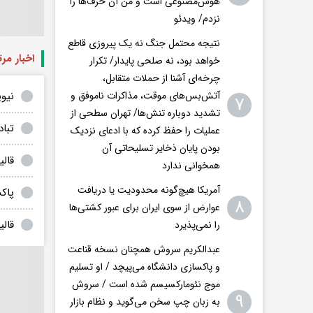
هوش‌مصنوعی است و من آن حرف‌ها را
نزدم/ ویدئو
نتیجه محتمل جنگ نه یک پیروزی قاطع
اخبار مر
خواهد بود، نه صلحی پایدار/ تکرار
چرخه‌ای آشنا از حملات متقابل،
نیوی
آتش‌بس‌های موقت، مذاکرات ناموفق و
۷
تشدید دوباره تنش‌ها/ تهران سطحی از
تباد
عملیات را حفظ کرده که با ادعای نزدیک
بودن پایان ذخایر تسلیحاتی آن
قال
همخوانی ندارد
آمریکا هیچ‌گونه محدودیت یا دریافت
پاک
۸
عوارض از سوی ایران برای عبور کشتی‌ها
قالی
را نمی‌پذیرد
عبدالکریم سروش همچنان نسخه قناعت
و پاکسازی دانشگاه می‌پیچد / او تسلیم
موج نئومارکسیسم شده است / سروش
۹
به زبان چپ سخن می‌گوید و نظام بازار