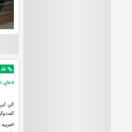
ادعای نت
آلن آیر
گفت‌و‌گو
العربیه