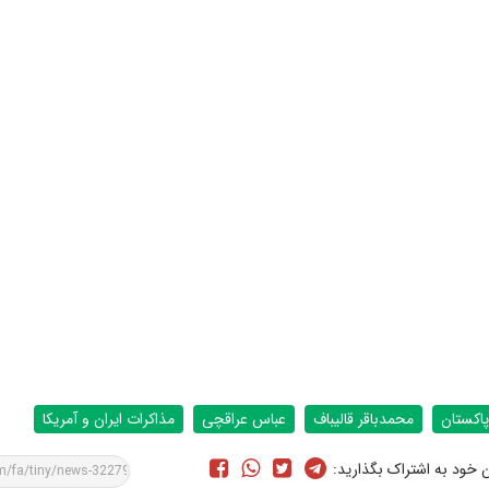
پاکستان
محمدباقر قالیباف
عباس عراقچی
مذاکرات ایران و آمریکا
ن خود به اشتراک بگذارید: