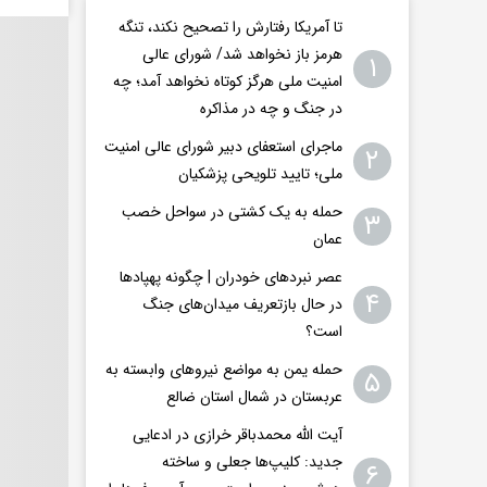
تا آمریکا رفتارش را تصحیح نکند، تنگه
هرمز باز نخواهد شد/ شورای عالی
۱
امنیت ملی هرگز کوتاه نخواهد آمد؛ چه
در جنگ و چه در مذاکره
ماجرای استعفای دبیر شورای عالی امنیت
۲
ملی؛ تایید تلویحی پزشکیان
حمله به یک کشتی در سواحل خصب
۳
عمان
عصر نبردهای خودران | چگونه پهپادها
۴
در حال بازتعریف میدان‌های جنگ
است؟
حمله یمن به مواضع نیروهای وابسته به
۵
عربستان در شمال استان ضالع
آیت الله محمدباقر خرازی در ادعایی
جدید: کلیپ‌ها جعلی و ساخته
۶