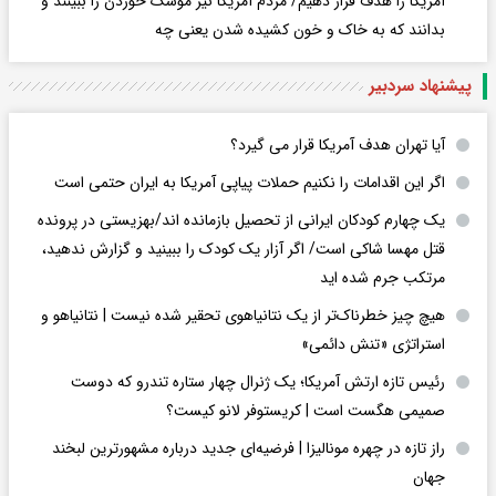
آمریکا را هدف قرار دهیم/ مردم آمریکا نیز موشک خوردن را ببینند و
بدانند که به خاک و خون کشیده شدن یعنی چه
پیشنهاد سردبیر
آیا تهران هدف آمریکا قرار می گیرد؟
اگر این اقدامات را نکنیم حملات پیاپی آمریکا به ایران حتمی است
یک چهارم کودکان ایرانی از تحصیل بازمانده اند/بهزیستی در پرونده
قتل مهسا شاکی است/ اگر آزار یک کودک را ببینید و گزارش ندهید،
مرتکب جرم شده اید
هیچ چیز خطرناک‌تر از یک نتانیاهوی تحقیر شده نیست | نتانیاهو و
استراتژی «تنش دائمی»
رئیس تازه ارتش آمریکا؛ یک ژنرال چهار ستاره تندرو که دوست
صمیمی هگست است | کریستوفر لانو کیست؟
راز تازه در چهره مونالیزا | فرضیه‌ای جدید درباره مشهورترین لبخند
جهان