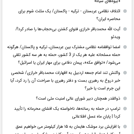
«بیوه‌های سیاه»
ائتلاف نظامی عربستان - ترکیه - پاکستان/ یک مثلث شوم برای
محاصره ایران؟
آیت الله محمدباقر خرازی فتوای کشتن بی‌حجاب‌ها را صادر کرد!/
ویدئو
امضا توافقنامه نظامی مشترک بین عربستان، ترکیه و پاکستان/ هرگونه
حمله مسلحانه علیه هر یک از 3 کشور، حمله به هر سه کشور تلقی
می‌شود/ «توافق مکه»، پیمان دفاعی برای مهار ایران یا اسرائیل؟
واکنش تند امام جمعه اردبیل به اظهارات محمدباقر خرازی/ شخصی
خبر دروغ به رهبری بست و دفتر رهبری با صراحت آن را رد کرد، آیا
این جرم است یا خیر؟
ذوالقدر همچنان دبیر شورای ‌عالی امنیت ملی است؟
ترامپ در حمله‌ به رسانه‌ها، ناخواسته یک افشای محرمانه را تأیید
کرد! |‌ پایانِ ماه عسلِ اطلاعاتی
با افزایش برد موشک هایمان به ۱۵ هزار کیلومتر می خواهیم عمق