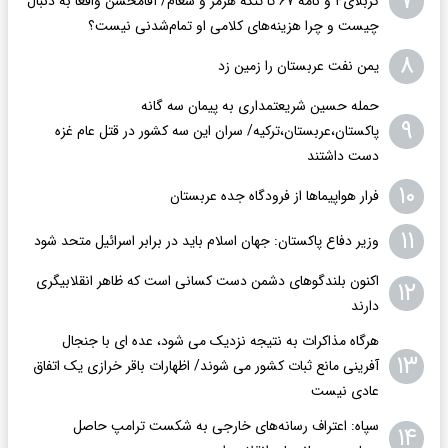
۷
کربلای۴ و نامه ۶۷ تا تنگه هرمز و شعام/ آقا‌محسن واقعاً به دنبال
چیست و چرا هزینه‌های کلامی او تمام‌شدنی نیست؟
۸
یمن نفت عربستان را زمین زد
حمله حسین شریعتمداری به پیمان سه گانه
۹
پاکستان،عربستان،ترکیه/ سران این سه کشور در قتل عام غزه
دست داشتند
۱۰
فرار هواپیماها از فرودگاه جده عربستان
۱۱
وزیر دفاع پاکستان: جهان اسلام باید در برابر اسرائیل متحد شود
اکنون بلندگوهای دشمن دست کسانی است که ظاهر انقلابیگری
۱۲
دارند
هرگاه مذاکرات به نتیجه نزدیک می شود، عده ای با جنجال
۱۳
آفرینی مانع ثبات کشور می شوند/ اظهارات باقر خرازی یک اتفاق
عادی نیست
سپاه: اعتراف رسانه‌های خارجی به شکست ترامپ حاصل
۱۴