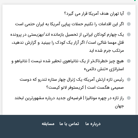
آیا تهران هدف آمریکا قرار می گیرد؟
اگر این اقدامات را نکنیم حملات پیاپی آمریکا به ایران حتمی است
یک چهارم کودکان ایرانی از تحصیل بازمانده اند/بهزیستی در پرونده
قتل مهسا شاکی است/ اگر آزار یک کودک را ببینید و گزارش ندهید،
مرتکب جرم شده اید
هیچ چیز خطرناک‌تر از یک نتانیاهوی تحقیر شده نیست | نتانیاهو و
استراتژی «تنش دائمی»
رئیس تازه ارتش آمریکا؛ یک ژنرال چهار ستاره تندرو که دوست
صمیمی هگست است | کریستوفر لانو کیست؟
راز تازه در چهره مونالیزا | فرضیه‌ای جدید درباره مشهورترین لبخند
جهان
درباره ما
تماس با ما
مسابقه