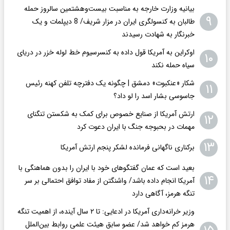
بیانیه وزارت خارجه به مناسبت بیست‌وهشتمین سالروز حمله
۹
طالبان به کنسولگری ایران در مزار شریف/ 8 دیپلمات و یک
خبرنگار به شهادت رسیدند
اوکراین به آمریکا قول داده به کنسرسیوم خط لوله خزر در دریای
۱۰
سیاه حمله نکند
شکار «عنکبوت» دمشق | چگونه یک دفترچه تلفن کهنه رئیس
۱۱
جاسوسی بشار اسد را لو داد؟
ارتش آمریکا از صنایع خصوص برای کمک به شکستن تنگنای
۱۲
مهمات در بحبوجه جنگ با ایران دعوت کرد
۱۳
برکناری ناگهانی فرمانده لشکر پنجم ارتش آمریکا
بعید است که عمان گفتگوهای خود با ایران را بدون هماهنگی با
۱۴
آمریکا انجام داده باشد/ واشنگتن‌ از مفاد توافق احتمالی بر سر
تنگه هرمز، آگاهی دارد
وزیر خرانه‌داری آمریکا در ادعایی: تا ۲ سال آینده، از اهمیت تنگه
هرمز کم خواهد شد/ عضو سابق هیئت علمی روابط بین‌الملل