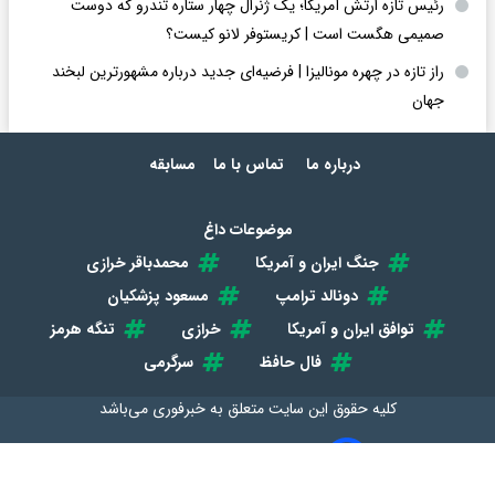
رئیس تازه ارتش آمریکا؛ یک ژنرال چهار ستاره تندرو که دوست
صمیمی هگست است | کریستوفر لانو کیست؟
راز تازه در چهره مونالیزا | فرضیه‌ای جدید درباره مشهورترین لبخند
جهان
درباره ما
تماس با ما
مسابقه
موضوعات داغ
جنگ ایران و آمریکا
محمدباقر خرازی
دونالد ترامپ
مسعود پزشکیان
توافق ایران و آمریکا
خرازی
تنگه هرمز
فال حافظ
سرگرمی
کلیه حقوق این سایت متعلق به
خبرفوری
می‌باشد
طراحی سایت خبری و خبرگزاری آسام