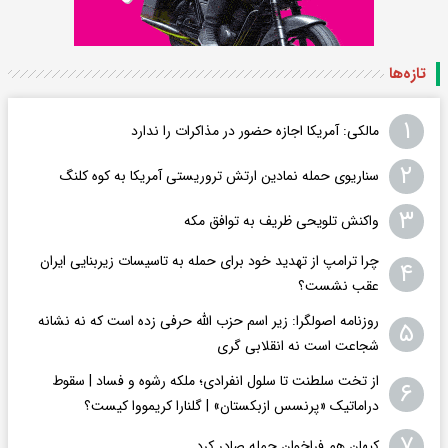
تازه‌ها
۱
مالکی: آمریکا اجازه حضور در مذاکرات را ندارد
۲
سناریوی حمله نمادین ارتش تروریستی آمریکا به کوه کلنگ
۳
واکنش تلویحی ظریف به توافق مکه
چرا ترامپ از تهدید خود برای حمله به تاسیسات زیربنایی ایران
۴
عقب نشست؟
روزنامه اصولگرا: زیر اسم حزب الله حرفی زده است که نه نشانه
۵
شجاعت است نه انقلابی گری
از تخت سلطنت تا سلول انفرادی؛ ملکه رشوه و فساد | سقوط
۶
دراماتیک «پرنسس ازبکستان» | گلنارا کریمووا کیست؟
۷
کیهان هم فراخوان حمله صادر کرد