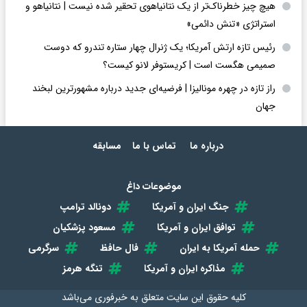
هیچ چیز خطرناک‌تر از یک نتانیاهوی تحقیر شده نیست | نتانیاهو و
استراتژی «تنش دائمی»
رئیس تازه ارتش آمریکا؛ یک ژنرال چهار ستاره تندرو که دوست
صمیمی هگست است | کریستوفر لانو کیست؟
راز تازه در چهره مونالیزا | فرضیه‌ای جدید درباره مشهورترین لبخند
جهان
درباره ما
تماس با ما
مسابقه
موضوعات داغ
جنگ ایران و آمریکا
دونالد ترامپ
توافق ایران و آمریکا
مسعود پزشکیان
حمله آمریکا به ایران
فال حافظ
سرگرمی
مذاکره ایران و آمریکا
تنگه هرمز
کلیه حقوق این سایت متعلق به
خبرفوری
می‌باشد