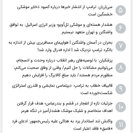
سی‌ان‌ان: ترامپ از انتشار خبرها درباره کمبود ذخایر موشکی
۵
خشمگین است
هشدار هسته‌ای و موشکی تل‌آویو؛ وزیر انرژی اسرائیل: به توافق
۶
واشنگتن و تهران متعهد نیستیم
بحران در آسمان واشنگتن | هواپیمای مسافربری بیش از اندازه به
۷
بالگرد ترامپ نزدیک شد | اداره فدرال وارد شد!
پزشکیان: با توصیه‌های رهبر انقلاب درباره وحدت و انسجام،
۸
می‌توانیم مشکلات را حل کنیم/ وقتی از وفاق صحبت می‌کنم،
منظورم مردم هستند/ باید مبلغ کالابرگ را افزایش دهیم
قالیباف خطاب به ترامپ: دیپلماسی نمایشی و قلدری استراتژی
۹
شکست‌خورده است
جزئیات تازه از انفجار در قشم و بندرعباس؛ هدف قرار گرفتن
۱۰
اهداف متخاصم و شلیک موشک هشدارآمیز در تنگه هرمز
واکنش تند استاندار یزد به هتاکی علیه رئیس‌جمهور: ادعای فرد
۱۱
«فاسق» فاقد اعتبار است