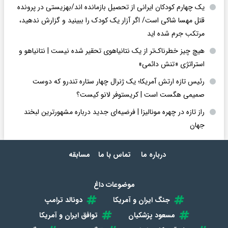
یک چهارم کودکان ایرانی از تحصیل بازمانده اند/بهزیستی در پرونده
قتل مهسا شاکی است/ اگر آزار یک کودک را ببینید و گزارش ندهید،
مرتکب جرم شده اید
هیچ چیز خطرناک‌تر از یک نتانیاهوی تحقیر شده نیست | نتانیاهو و
استراتژی «تنش دائمی»
رئیس تازه ارتش آمریکا؛ یک ژنرال چهار ستاره تندرو که دوست
صمیمی هگست است | کریستوفر لانو کیست؟
راز تازه در چهره مونالیزا | فرضیه‌ای جدید درباره مشهورترین لبخند
جهان
درباره ما
تماس با ما
مسابقه
موضوعات داغ
جنگ ایران و آمریکا
دونالد ترامپ
مسعود پزشکیان
توافق ایران و آمریکا