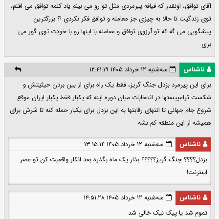
آقای توافق، اونقدر که قیافه پیرمردی مثل تو رو می بینم یاد کلمه توافق می افتم،
توی زندگیت تا حالا به چیزی جز معامله و توافق فکر نکردی !؟ بزرگترین
پیشگویی می گه که تو آرزوی توافق و معامله با اینها رو با خودت توی گور می
بری
ناشناس
سه‌شنبه ۱۲ خرداد ۱۴۰۵ ۱۲:۴۱:۱۹
برای این پیرمرد بزدل جنگ گریز، فقط یک راه برای از بین بردن حیثیتش و
شکست ترامپیستها در انتخابات میان دوره اینه که یکبار فقط یکبار ایران موقع
شروع جام جهانی تا انتهای رقابتها به این بزدل برای یکبار حمله کنه تا شرش برای
همیشه از این منطقه کم بشه
ناشناس
سه‌شنبه ۱۲ خرداد ۱۴۰۵ ۱۳:۱۵:۱۴
بزدل؟؟؟؟ جنگ گریز؟؟؟؟؟ بذار یک ماه بگذره بعد انکار واقعیت کن تو عصر
اینترنت!
ناشناس
سه‌شنبه ۱۲ خرداد ۱۴۰۵ ۱۴:۵۱:۲۸
تموم شد یا پیک نیک خالی شد