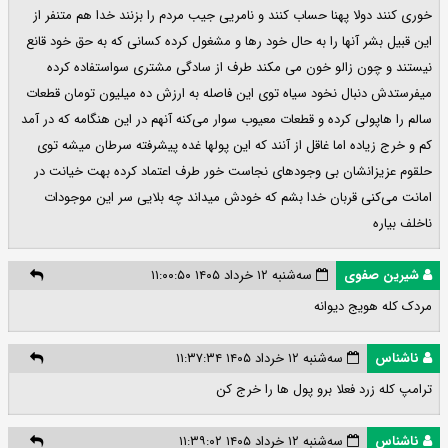
خوری کنند دولا پهنا حساب کنند و نامریی جیب مردم را بزنند خدا هم متنفر از
این قبیل بشر آنها را به حال خود رها و مشغول کرده کسانی که به حق خود قانع
نیستند و چون زالو خون می مکند طرف از سادگی مشتری سواستفاده کرده
میفرستدش دنبال نخود سیاه توی این فاصله به ارزش ده میلیون تومان قطعات
سالم را هاپولی کرده و قطعات معیوب سوار می‌کنه آنهم در این هنگامه که در آمد
کم و خرج زیاده اما غاقل از آنند که این پولها غده پیشرفته سرطان میشه توی
حلقوم عزیزانشان بی وجودهای نجاست خور طرف اعتماد کرده بهت خیانت در
امانت می‌کنی قربان خدا بشم که خودش میداند چه بلایی سر این موجودات
ناخلف بیاره
شیرین صفوی
سه‌شنبه ۱۲ خرداد ۱۴۰۵ ۱۱:۰۰:۵۰
مردک کله هویج دیوانه
ناشناس
سه‌شنبه ۱۲ خرداد ۱۴۰۵ ۱۱:۳۷:۳۴
ترامپ کله زرد فعلا برو پول ها را خرج کن
ناشناس
سه‌شنبه ۱۲ خرداد ۱۴۰۵ ۱۱:۳۹:۰۲