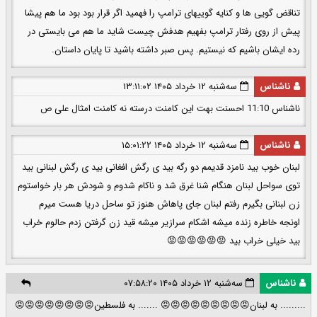
تناقض گویی ها و کنایه گوییهای ترامپ را فهمید اگر قرار بود بود ما هم پیشا
پیش از روی رفتار ترامپ بفهیم هدفش چیست شاید ما هم می بایستی در
رده ایشان باشیم که نیستیم. پس صبر داشته باشید تا پایان داستان.
ناشناس
سه‌شنبه ۱۲ خرداد ۱۴۰۵ ۱۳:۱۱:۰۲
ناشناس 11:10 احسنت بهت این کامنت درسته نه کامنت امثال علی ص
ناشناس
سه‌شنبه ۱۲ خرداد ۱۴۰۵ ۱۵:۰۱:۲۲
لبنان خوب بید نامزد قدیمم دو رگه بید ی رگش افغانی بید ی رگش لبنانی بید
توی سواحل لبنان هنگام شنا غرق شد و ناکام شدوم و شودش هر بار خواستوم
زن لبنانی بگیرم رفتم لبنان جای پاهاش هنوز تو ساحل دریا هست میرم
اونجه خاطره زنده میشه اشکام سرازیر میشه قید زن گرفتن زدم حالوم خراب
بید خیلی خراب بید 😡😡😡😡😡😡
ناشناس
سه‌شنبه ۱۲ خرداد ۱۴۰۵ ۰۷:۵۸:۲۰
......... به لبنان😡😡😡😡😡😡😡😡😡 ....... به فلسطین😡😡😡😡😡😡😡😡