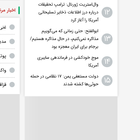
وال‌استریت ژورنال: ترامپ تحقیقات
۱۲
اخبار مر
درباره درز اطلاعات ذخایر تسلیحاتی
آمریکا را آغاز کرد
غنی
ابوالفتح: حتی زمانی که می‌گوییم
۱۳
مذاکره نمی‌کنیم، در حال مذاکره هستیم/
مدیر
برجام برای ایران معجزه بود
پوت
موج خودکشی در فرماندهی سایبری
۱۴
آمریکا
واکن
دولت مستعفی یمن: ۱۷ نظامی در حمله
۱۵
حوثی‌ها کشته شدند
قزا