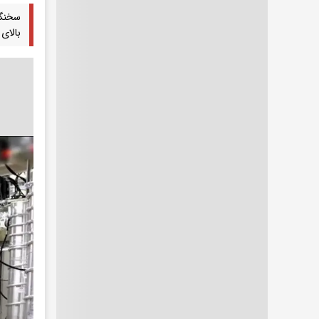
سخنگو
بالای 