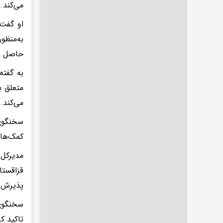
می‌کند.
او گفت 
به‌منظو
حاصل شو
به گفته
متعلق ب
می‌کند.
سخنگوی 
کمک‌های 
مدیرکل 
قزاقستا
پذیرش و
سخنگوی 
تاکید ک