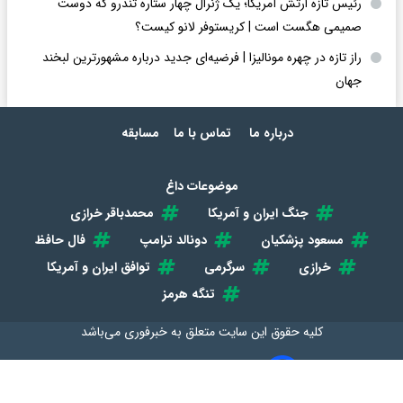
رئیس تازه ارتش آمریکا؛ یک ژنرال چهار ستاره تندرو که دوست
صمیمی هگست است | کریستوفر لانو کیست؟
راز تازه در چهره مونالیزا | فرضیه‌ای جدید درباره مشهورترین لبخند
جهان
درباره ما
تماس با ما
مسابقه
موضوعات داغ
جنگ ایران و آمریکا
محمدباقر خرازی
مسعود پزشکیان
دونالد ترامپ
فال حافظ
خرازی
سرگرمی
توافق ایران و آمریکا
تنگه هرمز
کلیه حقوق این سایت متعلق به
خبرفوری
می‌باشد
طراحی سایت خبری و خبرگزاری آسام