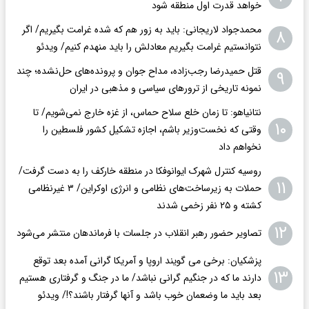
خواهد قدرت اول منطقه شود
محمدجواد لاریجانی: باید به زور هم که شده غرامت بگیریم/ اگر
۸
نتوانستیم غرامت بگیریم معادلش را باید منهدم کنیم/ ویدئو
قتل حمیدرضا رجب‌زاده، مداح جوان و پرونده‌های حل‌نشده؛ چند
۹
نمونه تاریخی از ترورهای سیاسی و مذهبی در ایران
نتانیاهو: تا زمان خلع سلاح حماس، از غزه خارج نمی‌شویم/ تا
۱۰
وقتی که نخست‌وزیر باشم، اجازه تشکیل کشور فلسطین را
نخواهم داد
روسیه کنترل شهرک ایوانوفکا در منطقه خارکف را به دست گرفت/
۱۱
حملات به زیرساخت‌های نظامی و انرژی اوکراین/ ۳ غیرنظامی
کشته و ۲۵ نفر زخمی شدند
۱۲
تصاویر حضور رهبر انقلاب در جلسات با فرماندهان منتشر می‌شود
پزشکیان: برخی می گویند اروپا و آمریکا گرانی آمده بعد توقع
۱۳
دارند ما که در جنگیم گرانی نباشد/ ما در جنگ و گرفتاری هستیم
بعد باید ما وضعمان خوب باشد و آنها گرفتار باشند؟!/ ویدئو