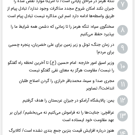
تنگه هرمز در مراحل پایانی است/ تا آمریکا موارد نقض شده را
۷
جبران نکند امکان شروع مجدد مذاکرات وجود ندارد/ تبادل پیام از
طریق واسطه‌ها ادامه دارد اسم این مذاکره نیست تبادل پیام است
سخنگوی سپاه: تنگه هرمز را تا زمانی که دشمن همه‌ شرایط ما را
۸
بپذیرد حفظ می‌کنیم
در زمان جنگ؛ تونل و زیر زمین برای علی خضریان، پنجره چسبی
۹
برای مردم!
وزیر اسبق امور خارجه: امام حسین (ع) تا آخرین لحظه راه گفتگو
۱۰
را نبست/ مقاومت هرگز به معنای نفی گفتگو نیست
مجری صدا و سیما، محمدباقر خرازی را گردن اصلاح طلبان
۱۱
انداخت!/ تصاویر
۱۲
یمن: پالایشگاه آرامکو در جیزانِ عربستان را هدف گرفتیم
عراقچی: جنایت‌ها را نه فراموش می‌کنیم نه می‌بخشیم/ ایران بر
۱۳
عهد مقاومت خود ایستاده است
هنوز درباره افزایش قیمت بنزین جمع بندی نشده است/ کالابرگ
۱۴