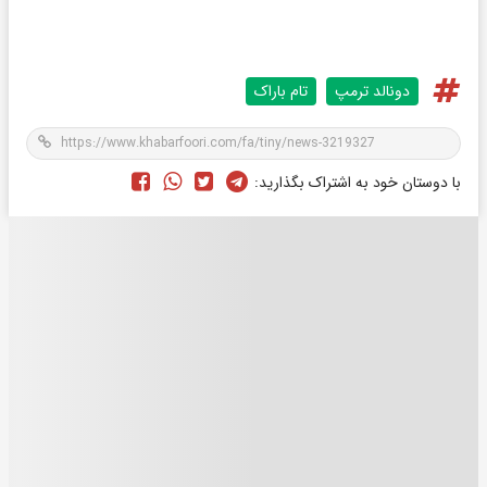
دونالد ترمپ
تام باراک
با دوستان خود به اشتراک بگذارید: