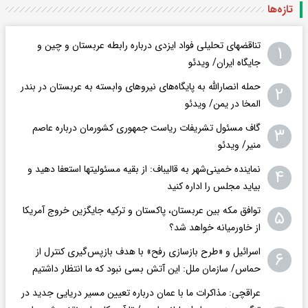
تازه‌ها
تناقضهای تحلیلی فواد ایزدی درباره رابطه عربستان و چین و
۱
جایگاه ایران/ ویدئو
حمله انصارالله به پایگاه‌های نیروهای وابسته به عربستان در بندر
۲
المخا در یمن/ ویدئو
گاف مسئول تشریفات ریاست جمهوری کشورمان درباره عاصم
۳
منیر/ ویدئو
نماینده خمینی‌شهر به قالیباف: از بقیه مسئولیتها استعفا دهید و
۴
بیاید مجلس را اداره کنید
توافق مکه بین عربستان، پاکستان و ترکیه جایگزین خروج آمریکا
۵
از خاورمیانه خواهد شد؟
اسرائیل و «طرح بازسازی رفح» با هدف بازپس‌گیری کنترل از
۶
حماس/ سازمان ملل: این آتش بسی نبود که ما انتظار داشتیم
عراقچی: مذاکرات ما با عمان درباره تعیین مسیر دریایی جدید در