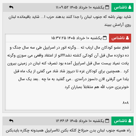
ناشناس
یکشنبه ۱۰ خرداد ۱۴۰۵ ۱۱:۰۹:۵۲
شاید بهتر باشه که جنوب لبنان را جدا کنند بدهند حزب ا... شاید باقیمانده لبنان
روی آرامش ببیند
ناشناس
یکشنبه ۱۰ خرداد ۱۴۰۵ ۱۵:۳۷:۲۵
قطع عضو کودکان مال ارباب ته ...وگرنه انور در اسراییل طی سه سال جنگ و
ده دوازده سال قبل آن کودکی کشته نشد!!!!تو از اعتقاد واقعی می سوزی وگرنه
یادت نمیاد بیست سال قبل اسراییل آمده بود تصرف کنه لبنان در زمینی بیرون
کرد ..همچنین برای کودکان غزه تا دیروز شاد شاد می گفتی از یک ماه قبل
یلدا می گرفتی الان دلسوز درآمدی ..می گفتید به ما چه ..بعد یک سال
خونریزی حزب الله هم متقابلاً بمباران کرد
۸۰۸
ناشناس
یکشنبه ۱۰ خرداد ۱۴۰۵ ۱۲:۴۶:۱۶
راه همینه جنوب لبنان بدن حبزلاخ کلکه بکنن تااسراییل همبدونه چکاره بایدبکنن