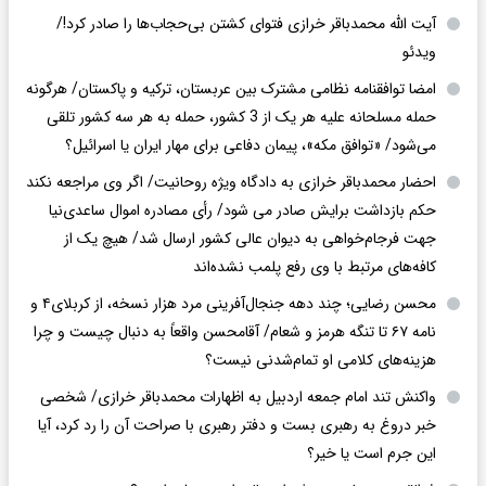
آیت الله محمدباقر خرازی فتوای کشتن بی‌حجاب‌ها را صادر کرد!/
ویدئو
امضا توافقنامه نظامی مشترک بین عربستان، ترکیه و پاکستان/ هرگونه
حمله مسلحانه علیه هر یک از 3 کشور، حمله به هر سه کشور تلقی
می‌شود/ «توافق مکه»، پیمان دفاعی برای مهار ایران یا اسرائیل؟
احضار محمدباقر خرازی به دادگاه ویژه روحانیت/ اگر وی مراجعه نکند
حکم بازداشت برایش صادر می شود/ رأی مصادره اموال ساعدی‌نیا
جهت فرجام‌خواهی به دیوان عالی کشور ارسال شد/ هیچ یک از
کافه‌های مرتبط با وی رفع پلمب نشده‌اند
محسن رضایی؛ چند دهه جنجال‌آفرینی مرد هزار نسخه، از کربلای۴ و
نامه ۶۷ تا تنگه هرمز و شعام/ آقا‌محسن واقعاً به دنبال چیست و چرا
هزینه‌های کلامی او تمام‌شدنی نیست؟
واکنش تند امام جمعه اردبیل به اظهارات محمدباقر خرازی/ شخصی
خبر دروغ به رهبری بست و دفتر رهبری با صراحت آن را رد کرد، آیا
این جرم است یا خیر؟