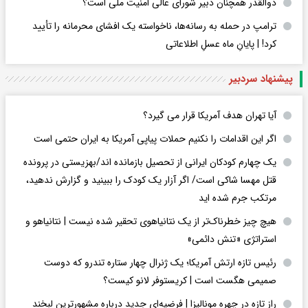
ذوالقدر همچنان دبیر شورای ‌عالی امنیت ملی است؟
ترامپ در حمله‌ به رسانه‌ها، ناخواسته یک افشای محرمانه را تأیید
کرد! |‌ پایانِ ماه عسلِ اطلاعاتی
پیشنهاد سردبیر
آیا تهران هدف آمریکا قرار می گیرد؟
اگر این اقدامات را نکنیم حملات پیاپی آمریکا به ایران حتمی است
یک چهارم کودکان ایرانی از تحصیل بازمانده اند/بهزیستی در پرونده
قتل مهسا شاکی است/ اگر آزار یک کودک را ببینید و گزارش ندهید،
مرتکب جرم شده اید
هیچ چیز خطرناک‌تر از یک نتانیاهوی تحقیر شده نیست | نتانیاهو و
استراتژی «تنش دائمی»
رئیس تازه ارتش آمریکا؛ یک ژنرال چهار ستاره تندرو که دوست
صمیمی هگست است | کریستوفر لانو کیست؟
راز تازه در چهره مونالیزا | فرضیه‌ای جدید درباره مشهورترین لبخند