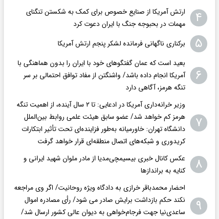
ارتش آمریکا از صنایع خصوص برای کمک به شکستن تنگنای
۴
مهمات در بحبوجه جنگ با ایران دعوت کرد
۵
برکناری ناگهانی فرمانده لشکر پنجم ارتش آمریکا
بعید است که عمان گفتگوهای خود با ایران را بدون هماهنگی با
۶
آمریکا انجام داده باشد/ واشنگتن‌ از مفاد توافق احتمالی بر سر
تنگه هرمز، آگاهی دارد
وزیر خرانه‌داری آمریکا در ادعایی: تا ۲ سال آینده، از اهمیت تنگه
هرمز کم خواهد شد/ عضو سابق هیئت علمی روابط بین‌الملل
۷
دانشگاه تهران: خاورمیانه به‌طور فزاینده‌ای تحت تأثیر ابتکارات
کریدوری و شبکه‌های اتصال منطقه‌ای قرار خواهد گرفت
عکس کانال خبری بیسیمچی‌مدیا از مادر ملوان شهید ایرانی و
۸
کنایه به براندازها
احضار محمدباقر خرازی به دادگاه ویژه روحانیت/ اگر وی مراجعه
نکند حکم بازداشت برایش صادر می شود/ رأی مصادره اموال
۹
ساعدی‌نیا جهت فرجام‌خواهی به دیوان عالی کشور ارسال شد/