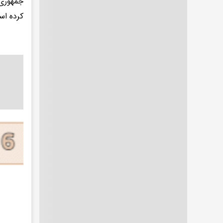
جمهوری 
کرده اس