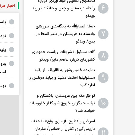
تناقضهای تحلیلی فواد ایزدی درباره
اخبار مر
۶
رابطه عربستان و چین و جایگاه ایران/
ویدئو
پاسخ
حمله انصارالله به پایگاه‌های نیروهای
۷
وابسته به عربستان در بندر المخا در
نوه
یمن/ ویدئو
پلیس
گاف مسئول تشریفات ریاست جمهوری
۸
کشورمان درباره عاصم منیر/ ویدئو
ورود
نماینده خمینی‌شهر به قالیباف: از بقیه
است
۹
مسئولیتها استعفا دهید و بیاید مجلس را
اداره کنید
بهتر
توافق مکه بین عربستان، پاکستان و
۱۰
ترکیه جایگزین خروج آمریکا از خاورمیانه
خواهد شد؟
اسرائیل و «طرح بازسازی رفح» با هدف
بازپس‌گیری کنترل از حماس/ سازمان
۱۱