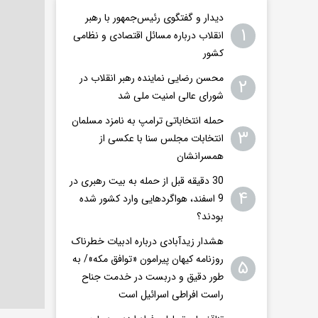
دیدار و گفتگوی رئیس‌جمهور با رهبر
۱
انقلاب درباره مسائل اقتصادی و نظامی
کشور
محسن رضایی نماینده رهبر انقلاب در
۲
شورای عالی امنیت ملی شد
حمله انتخاباتی ترامپ به نامزد مسلمان
۳
انتخابات مجلس سنا با عکسی از
همسرانشان
30 دقیقه قبل از حمله به بیت رهبری در
۴
9 اسفند، هواگردهایی وارد کشور شده
بودند؟
هشدار زیدآبادی درباره ادبیات خطرناک
روزنامه کیهان پیرامون «توافق مکه»/ به
۵
طور دقیق و دربست در خدمت جناح
راست افراطی اسرائیل است