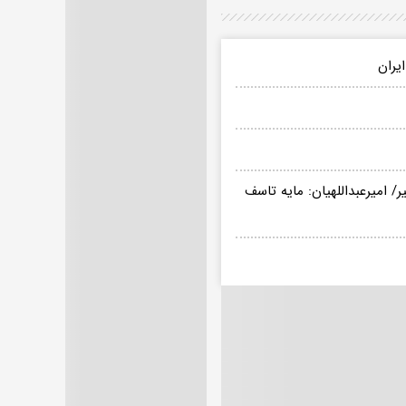
یران
/ امیرعبداللهیان: مایه تاسف