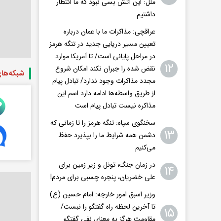
ملل: این آتش بسی نبود که ما انتظار
داشتیم
عراقچی: مذاکرات ما با عمان درباره
تعیین مسیر دریایی جدید در تنگه هرمز
در مراحل پایانی است/ تا آمریکا موارد
۱۲
نقض شده را جبران نکند امکان شروع
شبکه‌ها
مجدد مذاکرات وجود ندارد/ تبادل پیام
از طریق واسطه‌ها ادامه دارد اسم این
مذاکره نیست تبادل پیام است
سخنگوی سپاه: تنگه هرمز را تا زمانی که
۱۳
دشمن همه‌ شرایط ما را بپذیرد حفظ
می‌کنیم
در زمان جنگ؛ تونل و زیر زمین برای
۱۴
علی خضریان، پنجره چسبی برای مردم!
وزیر اسبق امور خارجه: امام حسین (ع)
تا آخرین لحظه راه گفتگو را نبست/
۱۵
مقاومت هرگز به معنای نفی گفتگو