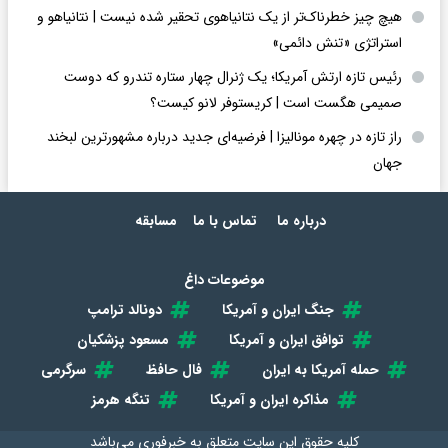
هیچ چیز خطرناک‌تر از یک نتانیاهوی تحقیر شده نیست | نتانیاهو و
استراتژی «تنش دائمی»
رئیس تازه ارتش آمریکا؛ یک ژنرال چهار ستاره تندرو که دوست
صمیمی هگست است | کریستوفر لانو کیست؟
راز تازه در چهره مونالیزا | فرضیه‌ای جدید درباره مشهورترین لبخند
جهان
درباره ما
تماس با ما
مسابقه
موضوعات داغ
جنگ ایران و آمریکا
دونالد ترامپ
توافق ایران و آمریکا
مسعود پزشکیان
حمله آمریکا به ایران
فال حافظ
سرگرمی
مذاکره ایران و آمریکا
تنگه هرمز
کلیه حقوق این سایت متعلق به
خبرفوری
می‌باشد