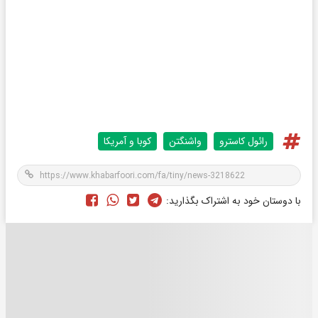
رائول کاسترو
واشنگتن
کوبا و آمریکا
با دوستان خود به اشتراک بگذارید: