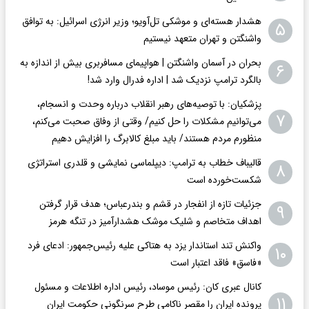
هشدار هسته‌ای و موشکی تل‌آویو؛ وزیر انرژی اسرائیل: به توافق
۵
واشنگتن و تهران متعهد نیستیم
بحران در آسمان واشنگتن | هواپیمای مسافربری بیش از اندازه به
۶
بالگرد ترامپ نزدیک شد | اداره فدرال وارد شد!
پزشکیان: با توصیه‌های رهبر انقلاب درباره وحدت و انسجام،
۷
می‌توانیم مشکلات را حل کنیم/ وقتی از وفاق صحبت می‌کنم،
منظورم مردم هستند/ باید مبلغ کالابرگ را افزایش دهیم
قالیباف خطاب به ترامپ: دیپلماسی نمایشی و قلدری استراتژی
۸
شکست‌خورده است
جزئیات تازه از انفجار در قشم و بندرعباس؛ هدف قرار گرفتن
۹
اهداف متخاصم و شلیک موشک هشدارآمیز در تنگه هرمز
واکنش تند استاندار یزد به هتاکی علیه رئیس‌جمهور: ادعای فرد
۱۰
«فاسق» فاقد اعتبار است
کانال عبری کان: رئیس موساد، رئیس اداره اطلاعات و مسئول
۱۱
پرونده ایران را مقصر ناکامی طرح سرنگونی حکومت ایران