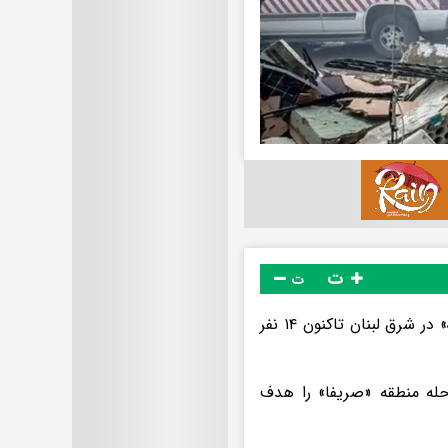
ت
ت
به گزارش المیادین، در حمله بامداد امروز رژیم صهیونیستی به منطقه «مشغره» در شرق لبنان تاکنون ۱۴ نفر
رحله منطقه «صریفا» را هدف