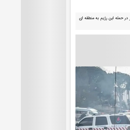
 از تشدید حملات رژیم صهیونیستی به مناطق مختلف لبنان و شهادت ۱۴ نفر در حمله این رژیم به منطقه ای