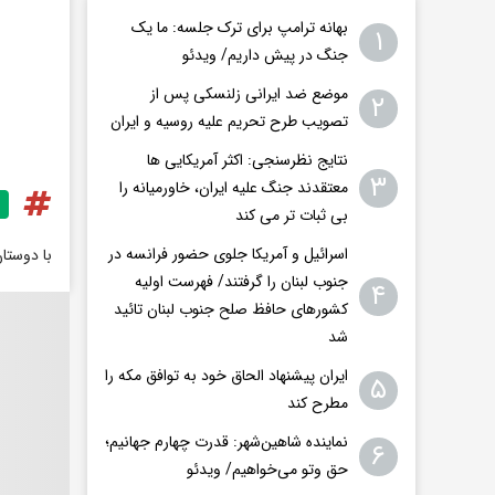
بهانه ترامپ برای ترک جلسه: ما یک
۱
جنگ در پیش داریم/ ویدئو
موضع ضد ایرانی زلنسکی پس از
۲
تصویب طرح تحریم علیه روسیه و ایران
نتایج نظرسنجی: اکثر آمریکایی ها
۳
معتقدند جنگ علیه ایران، خاورمیانه را
بی ثبات تر می کند
اسرائیل و آمریکا جلوی حضور فرانسه در
با دوستا
جنوب لبنان را گرفتند/ فهرست اولیه
۴
کشورهای حافظ صلح جنوب لبنان تائید
شد
ایران پیشنهاد الحاق خود به توافق مکه را
۵
مطرح کند
نماینده شاهین‌شهر: قدرت چهارم جهانیم؛
۶
حق وتو می‌خواهیم/ ویدئو