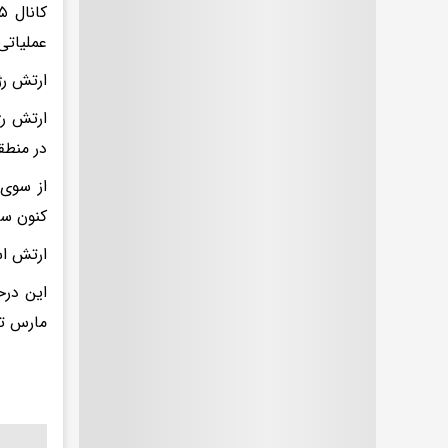
عملیاتی
ارتش رژ
در منطقه
از سوی 
کنون سه
ارتش اس
این درح
مارس تاکنون به مرز سه ه