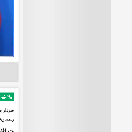
سردار س
رمضان» 