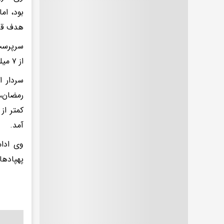
هدف قرا
سرپرست 
از ۷ میلیارد دلار خسارت به طرف مقابل وارد کرده است.
سردار ا
رمضان، 
آمد.
وی ادام
پهپادها