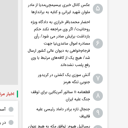
عکس کانال خبری بیسیمچی‌مدیا از مادر
۵
ملوان شهید ایرانی و کنایه به براندازها
احضار محمدباقر خرازی به دادگاه ویژه
روحانیت/ اگر وی مراجعه نکند حکم
بازداشت برایش صادر می شود/ رأی
۶
مصادره اموال ساعدی‌نیا جهت
فرجام‌خواهی به دیوان عالی کشور ارسال
شد/ هیچ یک از کافه‌های مرتبط با وی
رفع پلمب نشده‌اند
آتش سوزی یک کشتی در کریدور
۷
جنوبی تنگه هرمز
قطعنامه ۱۱ سناتور آمریکایی برای توقف
۸
اخبار مر
جنگ علیه ایران
جنجال تازه برادر داماد رئیسی علیه
آسما
۹
قالیباف
در 
یسرائیل هیوم: توافق مکه به هیچ عنوان