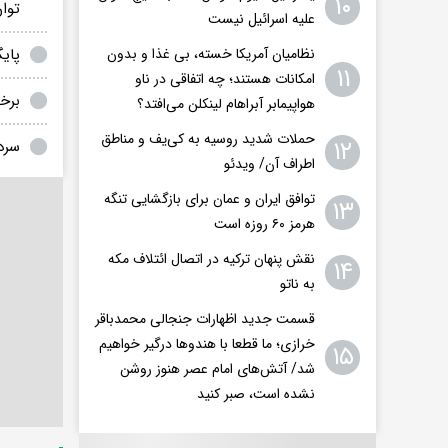
۱۰
توا
علیه اسرائیل نیست
نظامیان آمریکا خسته، بی غذا و بدون
پایگا
۱۱
امکانات هستند؛ چه اتفاقی در ناو
برخو
هواپیمابر آبراهام لینکلن می‌افتد؟
حملات شدید روسیه به کی‌یف و مناطق
۱۲
سردا
اطراف آن/ ویدئو
توافق ایران و عمان برای بازگشایی تنگه
۱۳
هرمز ۶۰ روزه است
نقش پنهان ترکیه در اتصال ائتلاف مکه
۱۴
به ناتو
قسمت جدید اظهارات جنجالی محمدباقر
خرازی؛ ما قطعا با هندوها درگیر خواهیم
۱۵
شد/ آتش‌های امام عصر هنوز روشن
نشده است، صبر کنید