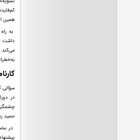
تسویه‌ح
کم‌فاید
همین اس
به راه 
داشت که
می‌کند 
به‌خطرا
کارنا
سؤالی ک
در دور
حمید رس