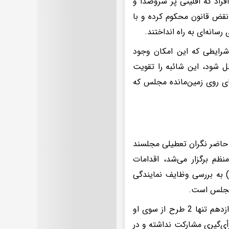
فراد که اقلیتی پر سروصدا و
 نقض قانون محکوم کرده و با
انه‌ای به راه انداختند.
 شرایطی که این امکان وجود
حل شود، این شائبه را تقویت
رهای روی زمین‌مانده مجلس که
ل حاضر نگران تعطیلی مجلسند
م برگزار می‌شد، اقدامات
شمگیری انجام دادند؟ «فرهیختگان» پیش‌ازاین در گزارشی (5 بهمن 1403) به بررسی وظایف نمایندگی
 مجلس است.
در بخشی از این گزارش، اشاره شده بود که در مدت حضور او در مجلس دوازدهم تنها 2 طرح از سوی او
آنها رد شده بودند. او همچنین در 37 جلسه در رأی‌گیری مشارکت نداشته و در