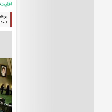
اقلیت 
روزنا
«صدای