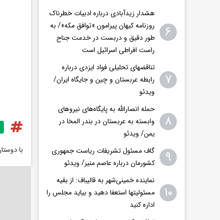
هشدار زیدآبادی درباره ادبیات خطرناک
روزنامه کیهان پیرامون «توافق مکه»/ به
۶
طور دقیق و دربست در خدمت جناح
راست افراطی اسرائیل است
تناقضهای تحلیلی فواد ایزدی درباره
۷
رابطه عربستان و چین و جایگاه ایران/
ویدئو
حمله انصارالله به پایگاه‌های نیروهای
۸
وابسته به عربستان در بندر المخا در
یمن/ ویدئو
با دوستا
گاف مسئول تشریفات ریاست جمهوری
۹
کشورمان درباره عاصم منیر/ ویدئو
نماینده خمینی‌شهر به قالیباف: از بقیه
۱۰
مسئولیتها استعفا دهید و بیاید مجلس را
اداره کنید