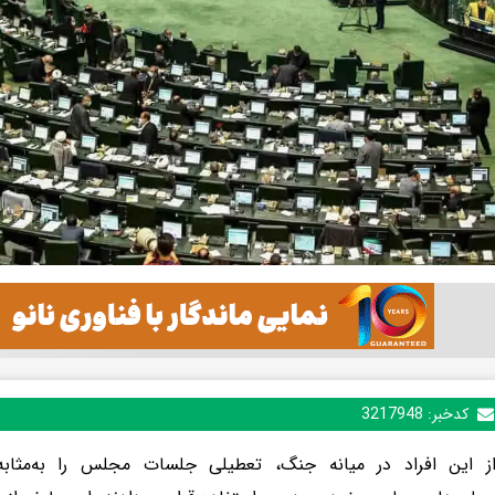
کدخبر:
3217948
ز این افراد در میانه جنگ، تعطیلی جلسات مجلس را به‌مثابه