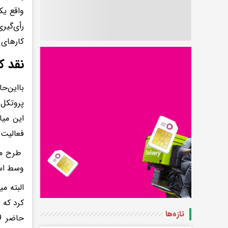
واقع یک
رأی‌گیر
کارهای 
نقد کن
بااین‌ح
پروتکل‌ه
این می
فعالیت 
طرح موض
وسط ا
تازه‌ها