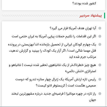
کشور شده بودند؟
پیشنهاد سردبیر
آیا تهران هدف آمریکا قرار می گیرد؟
اگر این اقدامات را نکنیم حملات پیاپی آمریکا به ایران حتمی است
یک چهارم کودکان ایرانی از تحصیل بازمانده اند/بهزیستی در پرونده
قتل مهسا شاکی است/ اگر آزار یک کودک را ببینید و گزارش ندهید،
مرتکب جرم شده اید
هیچ چیز خطرناک‌تر از یک نتانیاهوی تحقیر شده نیست | نتانیاهو و
استراتژی «تنش دائمی»
رئیس تازه ارتش آمریکا؛ یک ژنرال چهار ستاره تندرو که دوست
صمیمی هگست است | کریستوفر لانو کیست؟
راز تازه در چهره مونالیزا | فرضیه‌ای جدید درباره مشهورترین لبخند
جهان