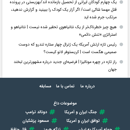
یک چهارم کودکان ایرانی از تحصیل بازمانده اند/بهزیستی در پرونده
قتل مهسا شاکی است/ اگر آزار یک کودک را ببینید و گزارش ندهید،
مرتکب جرم شده اید
هیچ چیز خطرناک‌تر از یک نتانیاهوی تحقیر شده نیست | نتانیاهو و
استراتژی «تنش دائمی»
رئیس تازه ارتش آمریکا؛ یک ژنرال چهار ستاره تندرو که دوست
صمیمی هگست است | کریستوفر لانو کیست؟
راز تازه در چهره مونالیزا | فرضیه‌ای جدید درباره مشهورترین لبخند
جهان
درباره ما
تماس با ما
مسابقه
موضوعات داغ
جنگ ایران و آمریکا
دونالد ترامپ
توافق ایران و آمریکا
مسعود پزشکیان
حمله آمریکا به ایران
تنگه هرمز
فال حافظ