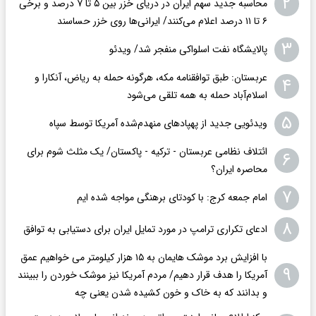
۲
محاسبه جدید سهم ایران در دریای خزر بین ۵ تا ۷ درصد و برخی
۶ تا ۱۱ درصد اعلام می‌کنند/ ایرانی‌ها روی خزر حساسند
۳
پالایشگاه نفت اسلواکی منفجر شد/ ویدئو
عربستان: طبق توافقنامه مکه، هرگونه حمله به ریاض، آنکارا و
۴
اسلام‌آباد حمله به همه تلقی می‌شود
۵
ویدئویی جدید از پهپادهای منهدم‌شده آمریکا توسط سپاه
ائتلاف نظامی عربستان - ترکیه - پاکستان/ یک مثلث شوم برای
۶
محاصره ایران؟
۷
امام جمعه کرج: با کودتای برهنگی مواجه شده ایم
۸
ادعای تکراری ترامپ در مورد تمایل ایران برای دستیابی به توافق
با افزایش برد موشک هایمان به ۱۵ هزار کیلومتر می خواهیم عمق
۹
آمریکا را هدف قرار دهیم/ مردم آمریکا نیز موشک خوردن را ببینند
و بدانند که به خاک و خون کشیده شدن یعنی چه