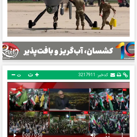
ت
کدخبر:
3217911
ت