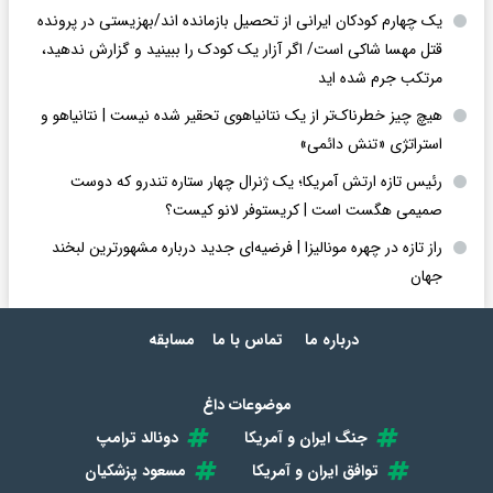
یک چهارم کودکان ایرانی از تحصیل بازمانده اند/بهزیستی در پرونده
قتل مهسا شاکی است/ اگر آزار یک کودک را ببینید و گزارش ندهید،
مرتکب جرم شده اید
هیچ چیز خطرناک‌تر از یک نتانیاهوی تحقیر شده نیست | نتانیاهو و
استراتژی «تنش دائمی»
رئیس تازه ارتش آمریکا؛ یک ژنرال چهار ستاره تندرو که دوست
صمیمی هگست است | کریستوفر لانو کیست؟
راز تازه در چهره مونالیزا | فرضیه‌ای جدید درباره مشهورترین لبخند
جهان
درباره ما
تماس با ما
مسابقه
موضوعات داغ
جنگ ایران و آمریکا
دونالد ترامپ
توافق ایران و آمریکا
مسعود پزشکیان