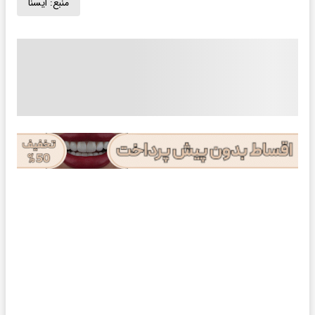
منبع:
ايسنا