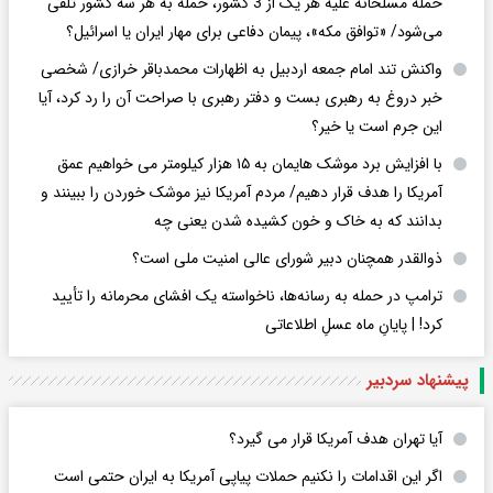
حمله مسلحانه علیه هر یک از 3 کشور، حمله به هر سه کشور تلقی
می‌شود/ «توافق مکه»، پیمان دفاعی برای مهار ایران یا اسرائیل؟
واکنش تند امام جمعه اردبیل به اظهارات محمدباقر خرازی/ شخصی
خبر دروغ به رهبری بست و دفتر رهبری با صراحت آن را رد کرد، آیا
این جرم است یا خیر؟
با افزایش برد موشک هایمان به ۱۵ هزار کیلومتر می خواهیم عمق
آمریکا را هدف قرار دهیم/ مردم آمریکا نیز موشک خوردن را ببینند و
بدانند که به خاک و خون کشیده شدن یعنی چه
ذوالقدر همچنان دبیر شورای ‌عالی امنیت ملی است؟
ترامپ در حمله‌ به رسانه‌ها، ناخواسته یک افشای محرمانه را تأیید
کرد! |‌ پایانِ ماه عسلِ اطلاعاتی
پیشنهاد سردبیر
آیا تهران هدف آمریکا قرار می گیرد؟
اگر این اقدامات را نکنیم حملات پیاپی آمریکا به ایران حتمی است