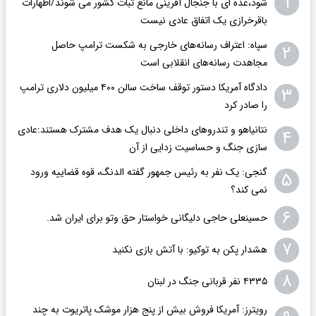
۱
شود،عده ای با جنجال آفرینی مانع ثبات کشور می شوند/اظهارات
باقرخرازی یک اتفاق عادی نیست
سپاه: اعتراف رسانه‌های خارجی به شکست ترامپ حاصل
۲
مجاهدت رسانه‌های انقلابی است
دادگاه آمریکا دستور توقف ساخت سالن ۴۰۰ میلیون دلاری ترامپ
۳
را صادر کرد
نتانیاهو و تندروهای داخلی دنبال یک هدف مشترک هستند:عادی
۴
سازی جنگ و حساسیت زدایی از آن
گنجی: یک نفر به رئیس جمهور گفته الدنگ، قوه قضاییه ورود
۵
نمی کند؟
۶
حسینعلی حاجی دلیگانی خواستار حق وتو برای ایران شد.
۷
هشدار پکن به توکیو: با آتش بازی نکنید
۸
۴۳۳۵ نفر قربانی جنگ در لبنان
رویترز: آمریکا فروش بیش از پنج هزار موشک پاتریوت به چند