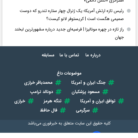
استراتژی «تنش دائمی»
رئیس تازه ارتش آمریکا؛ یک ژنرال چهار ستاره تندرو که دوست
صمیمی هگست است | کریستوفر لانو کیست؟
راز تازه در چهره مونالیزا | فرضیه‌ای جدید درباره مشهورترین لبخند
جهان
درباره ما
تماس با ما
مسابقه
موضوعات داغ
جنگ ایران و آمریکا
محمدباقر خرازی
مسعود پزشکیان
دونالد ترامپ
توافق ایران و آمریکا
تنگه هرمز
خرازی
سرگرمی
فال حافظ
کلیه حقوق این سایت متعلق به
خبرفوری
می‌باشد
طراحی سایت خبری و خبرگزاری آسام