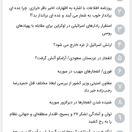
روزنامه اطلاعات با اشاره به اظهارات اخیر باقر خرازی: چرا عده ای
۲
برانداز خوب به شمار می آیند و عده ای برانداز بد؟!
استقرار رادارهای اسرائیلی در اوکراین برای مقابله با پهپادهای
۳
روسی
۴
ارتش اسرائیل از غزه خارج می شود؟
۵
انفجار در عربستان سعودی/ آرامکو آتش گرفت؟
۶
فوری/ انفجارهای مهیب در سوریه
معاون امنیتی وزیر کشور از بررسی ابعاد مختلف قتل حمیدرضا
۷
رجب‌زاده خبر داد
۸
شنیده شدن انفجارها در دیرالزور سوریه
توان و آمادگی لشکر ۲۷ و بسیج، اقتدار منطقه‌ای و جهانی نظام
۹
را به رخ کشید
تنگه هرمز در آستانه یک معامله بزرگ؛ ایران و آمریکا بر سر چه