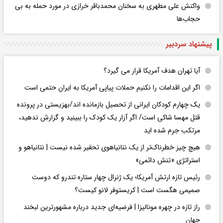
واکنش علی مطهری به سخنان محمدباقر خرازی در مورد حمله به بی
حجاب‌ها
پیشنهاد سردبیر
آیا تهران هدف آمریکا قرار می گیرد؟
اگر این اقدامات را نکنیم حملات پیاپی آمریکا به ایران حتمی است
یک چهارم کودکان ایرانی از تحصیل بازمانده اند/بهزیستی در پرونده
قتل مهسا شاکی است/ اگر آزار یک کودک را ببینید و گزارش ندهید،
مرتکب جرم شده اید
هیچ چیز خطرناک‌تر از یک نتانیاهوی تحقیر شده نیست | نتانیاهو و
استراتژی «تنش دائمی»
رئیس تازه ارتش آمریکا؛ یک ژنرال چهار ستاره تندرو که دوست
صمیمی هگست است | کریستوفر لانو کیست؟
راز تازه در چهره مونالیزا | فرضیه‌ای جدید درباره مشهورترین لبخند
جهان