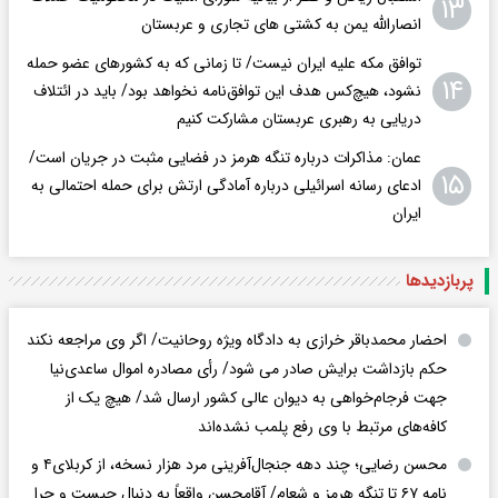
۱۳
انصارالله یمن به کشتی های تجاری و عربستان
توافق مکه علیه ایران نیست/ تا زمانی که به کشورهای عضو حمله
۱۴
نشود، هیچ‌کس هدف این توافق‌نامه نخواهد بود/ باید در ائتلاف
دریایی به رهبری عربستان مشارکت کنیم
عمان: مذاکرات درباره تنگه هرمز در فضایی مثبت در جریان است/
۱۵
ادعای رسانه اسرائیلی درباره آمادگی ارتش برای حمله احتمالی به
ایران
پربازدید‌ها
احضار محمدباقر خرازی به دادگاه ویژه روحانیت/ اگر وی مراجعه نکند
حکم بازداشت برایش صادر می شود/ رأی مصادره اموال ساعدی‌نیا
جهت فرجام‌خواهی به دیوان عالی کشور ارسال شد/ هیچ یک از
کافه‌های مرتبط با وی رفع پلمب نشده‌اند
محسن رضایی؛ چند دهه جنجال‌آفرینی مرد هزار نسخه، از کربلای۴ و
نامه ۶۷ تا تنگه هرمز و شعام/ آقا‌محسن واقعاً به دنبال چیست و چرا